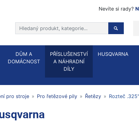
Nevíte si rady?
N
Prohledat web
Hledaný p
DŮM A
PŘÍSLUŠENSTVÍ
HUSQVARNA
DOMÁCNOST
A NÁHRADNÍ
DÍLY
í pro stroje
Pro řetězové pily
Řetězy
Rozteč .325
Husqvarna