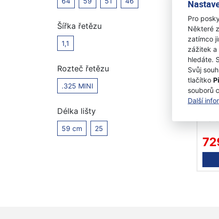
64
59
51
46
Nastave
Pro posky
Šířka řetězu
Některé z
zatímco j
1,1
zážitek a
hledáte. 
Rozteč řetězu
Svůj souh
tlačítko
P
Hus
.325 MINI
souborů 
.325
Další inf
pilo
Délka lišty
Na 
59 cm
25
72