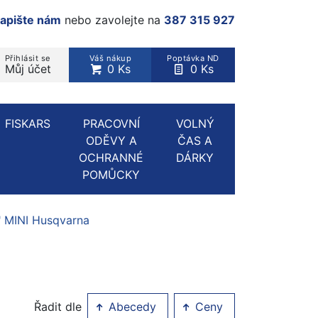
apište nám
nebo zavolejte na
387 315 927
Přihlásit se
Váš nákup
Poptávka ND
Můj účet
0 Ks
0 Ks
rodukt, kategorie...
FISKARS
PRACOVNÍ
VOLNÝ
ODĚVY A
ČAS A
OCHRANNÉ
DÁRKY
POMŮCKY
" MINI Husqvarna
Řadit dle
Abecedy
Ceny