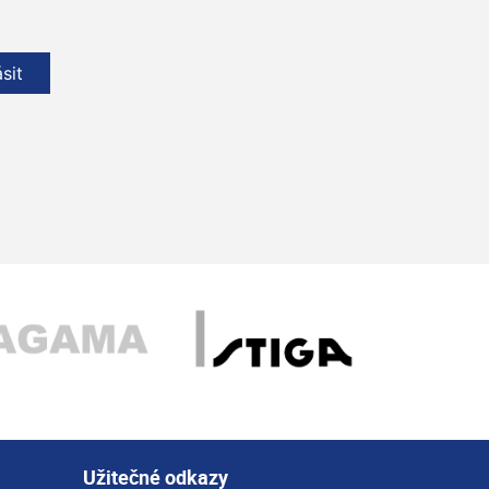
ásit
Užitečné odkazy