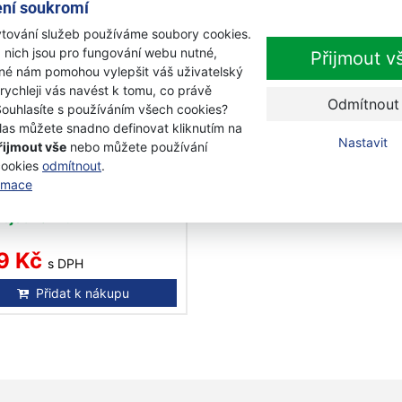
ní soukromí
tování služeb používáme soubory cookies.
 nich jsou pro fungování webu nutné,
Přijmout v
iné nám pomohou vylepšit váš uživatelský
 rychleji vás navést k tomu, co právě
Odmítnout
Souhlasíte s používáním všech cookies?
las můžete snadno definovat kliknutím na
Nastavit
řijmout vše
nebo můžete používání
qvarna SP21G PIXEL
cookies
odmítnout
.
" mini / 1,1 mm / 64čl.
ormace
vý řetěz X-CUT
objednávku
9 Kč
s DPH
Přidat k nákupu