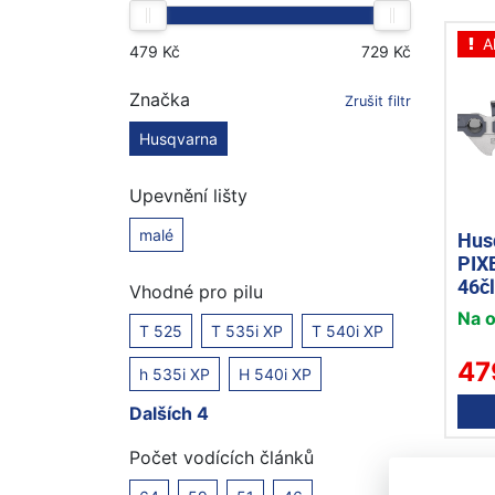
A
Značka
Zrušit filtr
Husqvarna
Upevnění lišty
malé
Hus
PIXE
46čl
Vhodné pro pilu
Na 
T 525
T 535i XP
T 540i XP
47
h 535i XP
H 540i XP
Dalších 4
Počet vodících článků
A