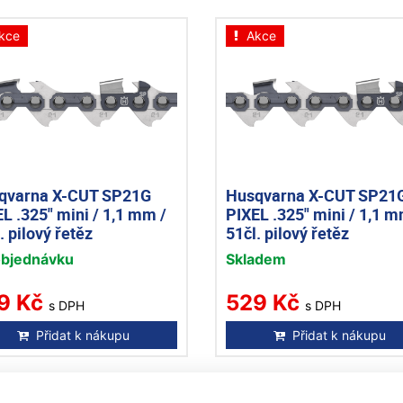
kce
Akce
qvarna X-CUT SP21G
Husqvarna X-CUT SP21
L .325" mini / 1,1 mm /
PIXEL .325" mini / 1,1 m
. pilový řetěz
51čl. pilový řetěz
objednávku
Skladem
9 Kč
529 Kč
s DPH
s DPH
Přidat k nákupu
Přidat k nákupu
kce