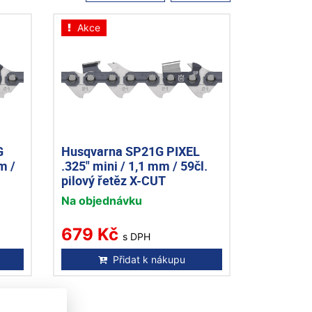
Akce
G
Husqvarna SP21G PIXEL
m /
.325" mini / 1,1 mm / 59čl.
pilový řetěz X-CUT
Na objednávku
679 Kč
s DPH
Přidat k nákupu