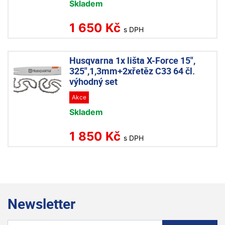
Skladem
1 650 Kč
s DPH
Husqvarna 1x lišta X-Force 15",
325",1,3mm+2xřetěz C33 64 čl.
výhodný set
Akce
Skladem
1 850 Kč
s DPH
Newsletter