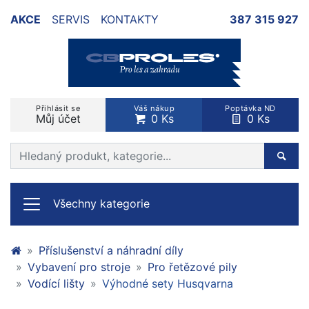
AKCE
SERVIS
KONTAKTY
387 315 927
Přihlásit se
Váš nákup
Poptávka ND
Můj účet
0 Ks
0 Ks
Prohledat web
Hleda
Všechny kategorie
Příslušenství a náhradní díly
Vybavení pro stroje
Pro řetězové pily
Vodící lišty
Výhodné sety Husqvarna