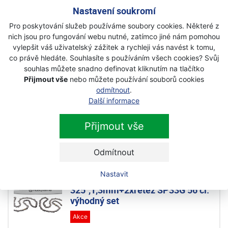
Nastavení soukromí
Skladem
Pro poskytování služeb používáme soubory cookies. Některé z
1 850 Kč
nich jsou pro fungování webu nutné, zatímco jiné nám pomohou
s DPH
vylepšit váš uživatelský zážitek a rychleji vás navést k tomu,
co právě hledáte. Souhlasíte s používáním všech cookies? Svůj
Husqvarna 1x X-Force lišta 18",
souhlas můžete snadno definovat kliknutím na tlačítko
325",1,3mm+2xřetěz SP33G 72 čl.
Přijmout vše
nebo můžete používání souborů cookies
výhodný set
odmítnout
.
Další informace
Akce
Skladem
Přijmout vše
2 190 Kč
1 970 Kč
s DPH
Odmítnout
Nastavit
Husqvarna 1x lišta X-Force 13",
325",1,3mm+2xřetěz SP33G 56 čl.
výhodný set
Akce