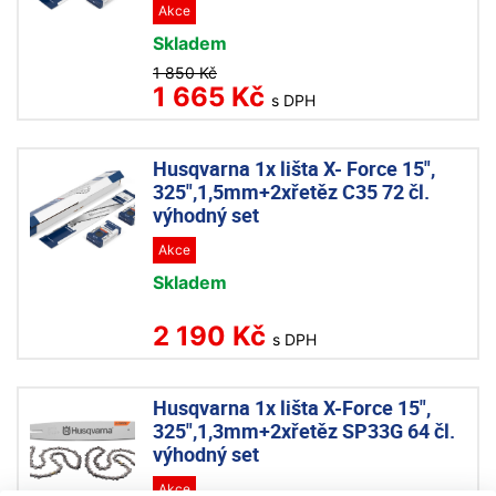
Akce
Skladem
1 850 Kč
1 665 Kč
s DPH
Husqvarna 1x lišta X- Force 15",
325",1,5mm+2xřetěz C35 72 čl.
výhodný set
Akce
Skladem
2 190 Kč
s DPH
Husqvarna 1x lišta X-Force 15",
325",1,3mm+2xřetěz SP33G 64 čl.
výhodný set
Akce