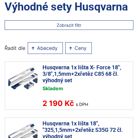
Výhodné sety Husqvarna
Zobrazit filtr
Řadit dle
Abecedy
Ceny
Husqvarna 1x lišta X- Force 18",
3/8",1,5mm+2xřetěz C85 68 čl.
výhodný set
Skladem
2 190 Kč
s DPH
Husqvarna 1x lišta 18",
"325,1,5mm+2xřetěz S35G 72 čl.
výhodný set