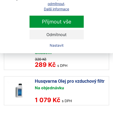
Skladem
odmítnout
.
Další informace
319 Kč
289 Kč
s DPH
Přijmout vše
Briggs & Stratton 5W-30 1 l
Odmítnout
motorový olej
Akce
Nastavit
Skladem
320 Kč
289 Kč
s DPH
Husqvarna Olej pro vzduchový filtr
Na objednávku
1 079 Kč
s DPH