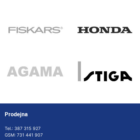
Prodejna
Tel.:
387 315 927
GSM:
731 441 907