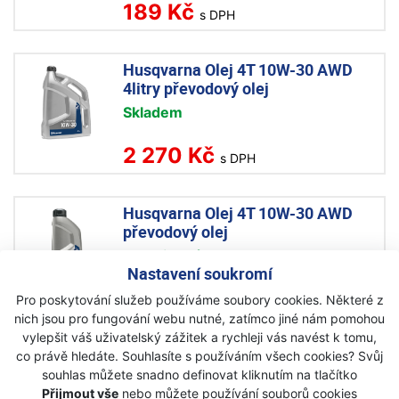
189 Kč
s DPH
Husqvarna Olej 4T 10W-30 AWD
4litry převodový olej
Skladem
2 270 Kč
s DPH
Husqvarna Olej 4T 10W-30 AWD
převodový olej
Na objednávku
Nastavení soukromí
749 Kč
Pro poskytování služeb používáme soubory cookies. Některé z
s DPH
nich jsou pro fungování webu nutné, zatímco jiné nám pomohou
vylepšit váš uživatelský zážitek a rychleji vás navést k tomu,
Husqvarna Multi sprej
co právě hledáte. Souhlasíte s používáním všech cookies? Svůj
souhlas můžete snadno definovat kliknutím na tlačítko
Akce
Přijmout vše
nebo můžete používání souborů cookies