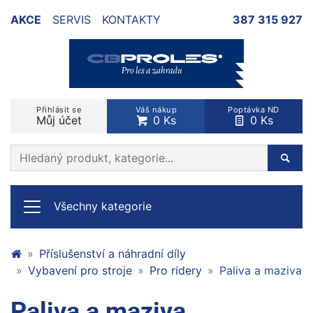
AKCE
SERVIS
KONTAKTY
387 315 927
Přihlásit se
Váš nákup
Poptávka ND
Můj účet
0 Ks
0 Ks
Prohledat web
Hleda
Všechny kategorie
Příslušenství a náhradní díly
Vybavení pro stroje
Pro ridery
Paliva a maziva
Paliva a maziva