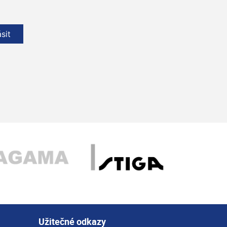
ásit
Užitečné odkazy