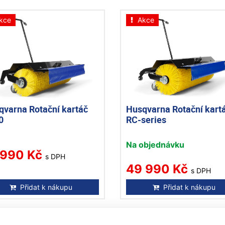
kce
Akce
qvarna Rotační kartáč
Husqvarna Rotační kart
0
RC-series
Na objednávku
 990 Kč
s DPH
49 990 Kč
s DPH
Přidat k nákupu
Přidat k nákupu
kce