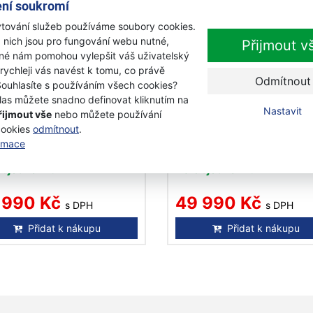
ní soukromí
tování služeb používáme soubory cookies.
 nich jsou pro fungování webu nutné,
Přijmout v
iné nám pomohou vylepšit váš uživatelský
 rychleji vás navést k tomu, co právě
Odmítnout
Souhlasíte s používáním všech cookies?
las můžete snadno definovat kliknutím na
Nastavit
řijmout vše
nebo můžete používání
qvarna Sněhová radlice
Husqvarna Cepákové ža
cookies
odmítnout
.
o R 400 serie II
ústrojí KOVA
ormace
objednávku
Na objednávku
 990 Kč
49 990 Kč
s DPH
s DPH
Přidat k nákupu
Přidat k nákupu