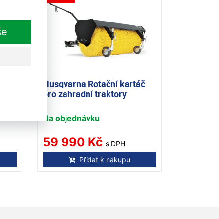
še
cí
Husqvarna Rotační kartáč
pro zahradní traktory
Na objednávku
59 990 Kč
s DPH
Přidat k nákupu