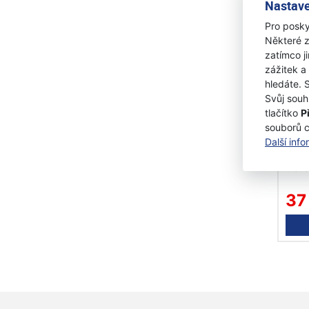
Nastave
Pro posky
Některé z
zatímco j
zážitek a
hledáte. 
Svůj souh
tlačítko
P
Hus
souborů 
- pr
Další inf
Na 
37