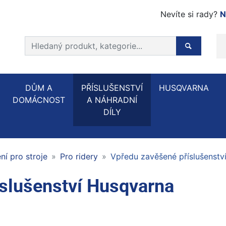
Nevíte si rady?
N
Prohledat web
Hledaný p
DŮM A
PŘÍSLUŠENSTVÍ
HUSQVARNA
DOMÁCNOST
A NÁHRADNÍ
DÍLY
í pro stroje
Pro ridery
Vpředu zavěšené příslušenstv
slušenství Husqvarna