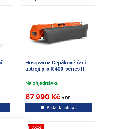
áč
Husqvarna Cepákové žací
ústrojí pro R 400-series II
Na objednávku
67 990 Kč
s DPH
Přidat k nákupu
Akce