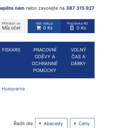
apište nám
nebo zavolejte na
387 315 927
Přihlásit se
Váš nákup
Poptávka ND
Můj účet
0 Ks
0 Ks
rodukt, kategorie...
FISKARS
PRACOVNÍ
VOLNÝ
ODĚVY A
ČAS A
OCHRANNÉ
DÁRKY
POMŮCKY
í Husqvarna
Řadit dle
Abecedy
Ceny