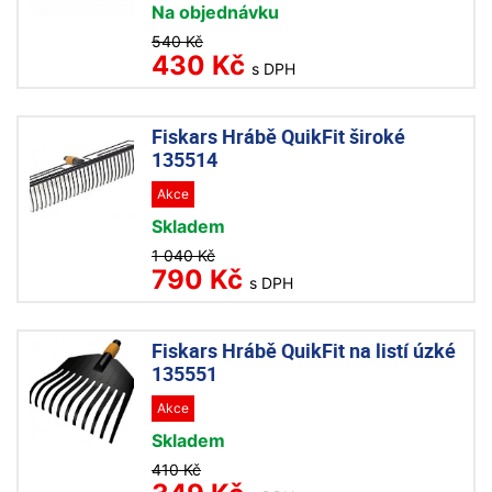
Na objednávku
540 Kč
430 Kč
s DPH
Fiskars Hrábě QuikFit široké
135514
Akce
Skladem
1 040 Kč
790 Kč
s DPH
Fiskars Hrábě QuikFit na listí úzké
135551
Akce
Skladem
410 Kč