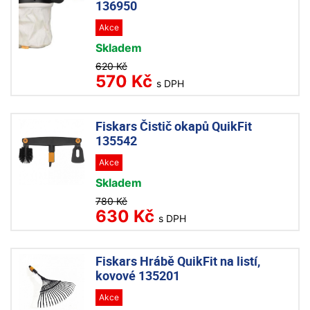
136950
Akce
Skladem
620 Kč
570 Kč
s DPH
Fiskars Čistič okapů QuikFit
135542
Akce
Skladem
780 Kč
630 Kč
s DPH
Fiskars Hrábě QuikFit na listí,
kovové 135201
Akce