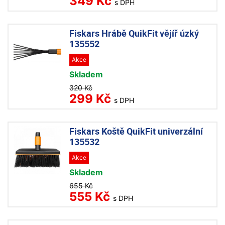
349 Kč
s DPH
Fiskars Hrábě QuikFit vějíř úzký
135552
Akce
Skladem
320 Kč
299 Kč
s DPH
Fiskars Koště QuikFit univerzální
135532
Akce
Skladem
655 Kč
555 Kč
s DPH