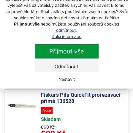
Skladem
vylepšit váš uživatelský zážitek a rychleji vás navést k tomu,
460 Kč
co právě hledáte. Souhlasíte s používáním všech cookies? Svůj
380 Kč
souhlas můžete snadno definovat kliknutím na tlačítko
s DPH
Přijmout vše
nebo můžete používání souborů cookies
odmítnout
.
Fiskars Nůž QuikFit na spáry
Další informace
136521
Přijmout vše
Akce
Skladem
Odmítnout
430 Kč
350 Kč
s DPH
Nastavit
Fiskars Pila QuickFit prořezávací
přímá 136528
Akce
Skladem
860 Kč