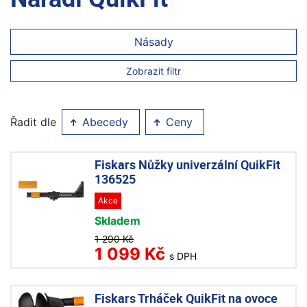
Násady
Zobrazit filtr
Řadit dle
Abecedy
Ceny
Fiskars Nůžky univerzální QuikFit
136525
Akce
Skladem
1 290 Kč
1 099 Kč
s DPH
Fiskars Trháček QuikFit na ovoce