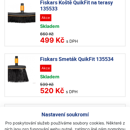
Fiskars Koště QuikFit na terasy
135533
Akce
Skladem
660 Kč
499 Kč
s DPH
Fiskars Smeták QuikFit 135534
Akce
Skladem
599 Kč
520 Kč
s DPH
Fiskars Kartáč QuikFit na spáry
Nastavení soukromí
135522
Pro poskytování služeb používáme soubory cookies. Některé z
Akce
nich jsou pro fungování webu nutné, zatímco jiné nám pomohou