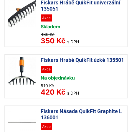
Fiskars Hrábě QuikFit univerzální
135051
Akce
Skladem
480 Kč
350 Kč
s DPH
Fiskars Hrabě QuikFit úzké 135501
Akce
Na objednávku
510 Kč
420 Kč
s DPH
Fiskars Násada QuikFit Graphite L
136001
Akce