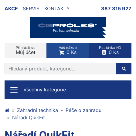
AKCE
SERVIS
KONTAKTY
387 315 927
Přihlásit se
Váš nákup
Poptávka ND
Můj účet
0 Ks
0 Ks
Prohledat web
Hleda
Všechny kategorie
Zahradní technika
Péče o zahradu
Nářadí QuikFit
Nářadí QuikFit