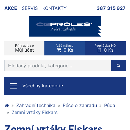
AKCE
SERVIS
KONTAKTY
387 315 927
Přihlásit se
Váš nákup
Poptávka ND
Můj účet
0 Ks
0 Ks
Prohledat web
Hleda
Všechny kategorie
Zahradní technika
Péče o zahradu
Půda
Zemní vrtáky Fiskars
Zemní vrtáky Fiskars