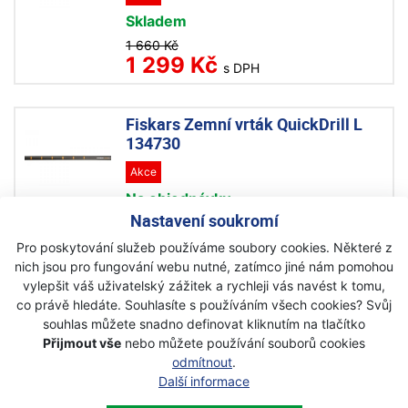
Skladem
1 660 Kč
1 299 Kč
s DPH
Fiskars Zemní vrták QuickDrill L
134730
Akce
Na objednávku
Nastavení soukromí
1 790 Kč
1 420 Kč
s DPH
Pro poskytování služeb používáme soubory cookies. Některé z
nich jsou pro fungování webu nutné, zatímco jiné nám pomohou
vylepšit váš uživatelský zážitek a rychleji vás navést k tomu,
co právě hledáte. Souhlasíte s používáním všech cookies? Svůj
souhlas můžete snadno definovat kliknutím na tlačítko
Přijmout vše
nebo můžete používání souborů cookies
Newsletter
odmítnout
.
Další informace
Přihlaste se k odběru novinek