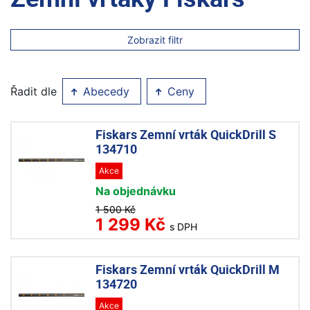
Zobrazit filtr
Řadit dle
Abecedy
Ceny
Fiskars Zemní vrták QuickDrill S
134710
Akce
Na objednávku
1 500 Kč
1 299 Kč
s DPH
Fiskars Zemní vrták QuickDrill M
134720
Akce