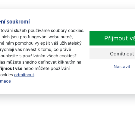
ní soukromí
tování služeb používáme soubory cookies.
 nich jsou pro fungování webu nutné,
Přijmout v
iné nám pomohou vylepšit váš uživatelský
 rychleji vás navést k tomu, co právě
Odmítnout
Souhlasíte s používáním všech cookies?
las můžete snadno definovat kliknutím na
Nastavit
řijmout vše
nebo můžete používání
cookies
odmítnout
.
ormace