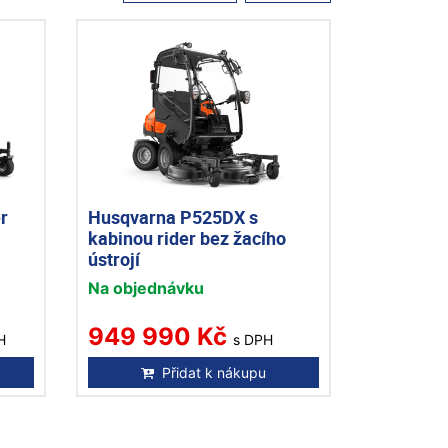
r
Husqvarna P525DX s
kabinou rider bez žacího
ústrojí
Na objednávku
949 990 Kč
H
s DPH
Přidat k nákupu