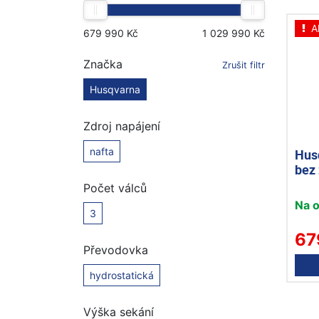
A
Značka
Zrušit filtr
Husqvarna
Zdroj napájení
nafta
Hus
bez 
Počet válců
Na 
3
67
Převodovka
hydrostatická
Výška sekání