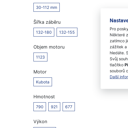
30-112 mm
Nastave
Šířka záběru
Pro posky
132-180
132-155
Některé z
zatímco j
Objem motoru
zážitek a
hledáte. 
1123
Svůj souh
tlačítko
P
souborů 
Motor
Další inf
Kubota
Hmotnost
790
921
677
Výkon