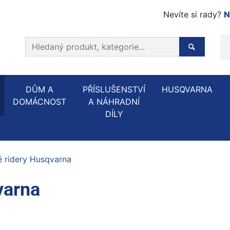
Nevíte si rady?
N
Prohledat web
Hledaný p
DŮM A
PŘÍSLUŠENSTVÍ
HUSQVARNA
DOMÁCNOST
A NÁHRADNÍ
DÍLY
é ridery Husqvarna
varna