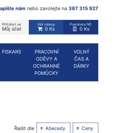
apište nám
nebo zavolejte na
387 315 927
Přihlásit se
Váš nákup
Poptávka ND
Můj účet
0 Ks
0 Ks
rodukt, kategorie...
FISKARS
PRACOVNÍ
VOLNÝ
ODĚVY A
ČAS A
OCHRANNÉ
DÁRKY
POMŮCKY
Řadit dle
Abecedy
Ceny