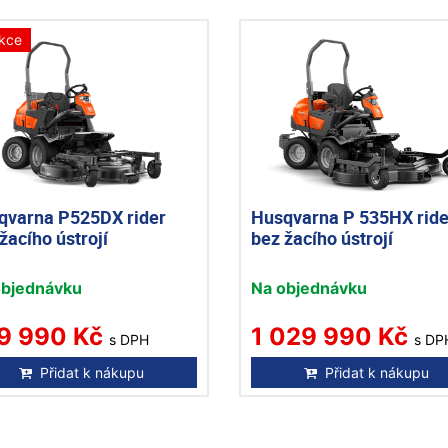
kce
qvarna P525DX rider
Husqvarna P 535HX ride
žacího ústrojí
bez žacího ústrojí
objednávku
Na objednávku
9 990 Kč
1 029 990 Kč
s DPH
s DP
Přidat k nákupu
Přidat k nákupu