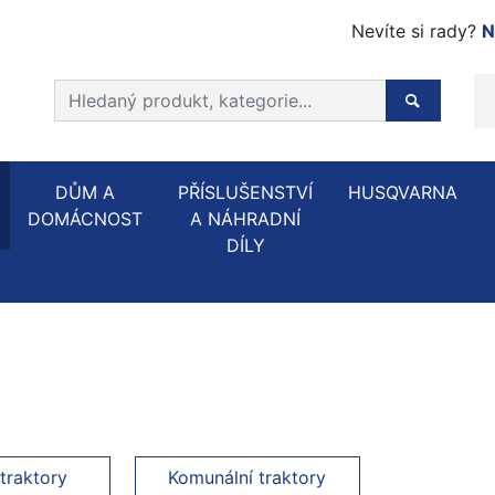
Nevíte si rady?
N
Prohledat web
Hledaný p
DŮM A
PŘÍSLUŠENSTVÍ
HUSQVARNA
DOMÁCNOST
A NÁHRADNÍ
DÍLY
traktory
Komunální traktory