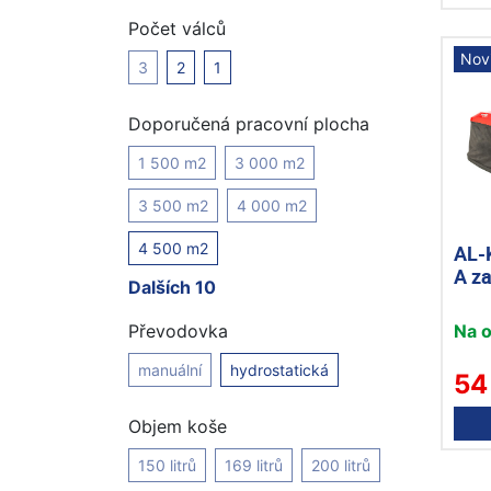
Počet válců
Nov
3
2
1
Doporučená pracovní plocha
1 500 m2
3 000 m2
3 500 m2
4 000 m2
4 500 m2
AL-
A za
Dalších 10
Na 
Převodovka
manuální
hydrostatická
54
Objem koše
150 litrů
169 litrů
200 litrů