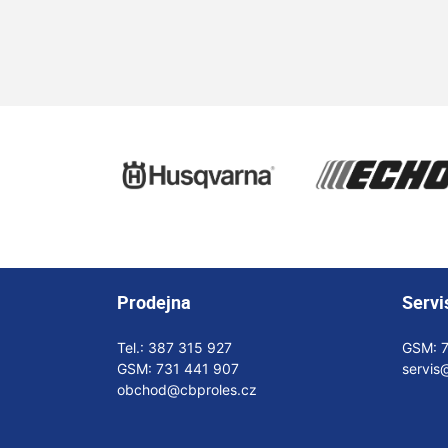
Prodejna
Servi
Tel.:
387 315 927
GSM:
GSM:
731 441 907
servis
obchod@cbproles.cz