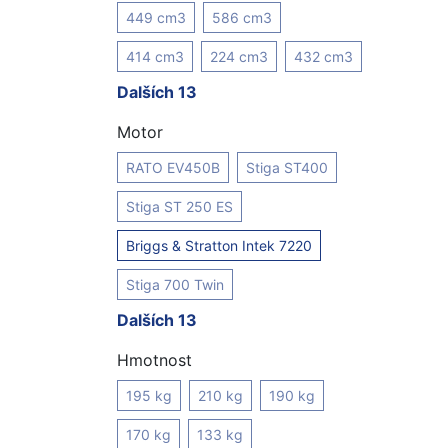
449 cm3
586 cm3
414 cm3
224 cm3
432 cm3
Dalších 13
Motor
RATO EV450B
Stiga ST400
Stiga ST 250 ES
Briggs & Stratton Intek 7220
Stiga 700 Twin
Dalších 13
Hmotnost
195 kg
210 kg
190 kg
170 kg
133 kg