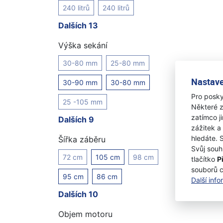
240 litrů
240 litrů
Dalších 13
Výška sekání
30-80 mm
25-80 mm
Nastave
30-90 mm
30-80 mm
Pro posky
25 -105 mm
Některé z
zatímco j
Dalších 9
zážitek a
hledáte. 
Šířka záběru
Svůj souh
72 cm
105 cm
98 cm
tlačítko
P
souborů 
95 cm
86 cm
Další inf
Dalších 10
Objem motoru