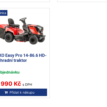
inka
KO Easy Pro 14-86.6 HD-
hradní traktor
objednávku
 990 Kč
s DPH
Přidat k nákupu