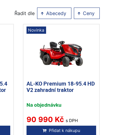
Řadit dle
Abecedy
Ceny
Novinka
5.4
AL-KO Premium 18-95.4 HD
tor
V2 zahradní traktor
Na objednávku
90 990 Kč
s DPH
Přidat k nákupu