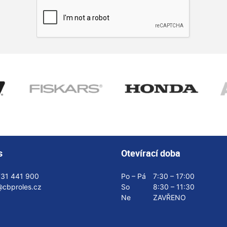
s
Otevírací doba
731 441 900
Po – Pá
7:30 – 17:00
@cbproles.cz
So
8:30 – 11:30
Ne
ZAVŘENO