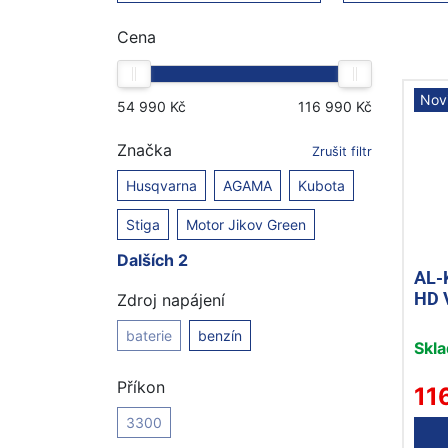
Cena
Nov
Značka
Zrušit filtr
Husqvarna
AGAMA
Kubota
Stiga
Motor Jikov Green
Dalších 2
AL-
HD 
Zdroj napájení
baterie
benzín
Skl
Příkon
11
3300