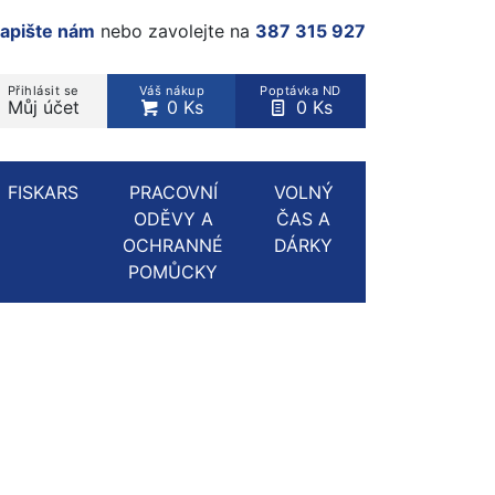
apište nám
nebo zavolejte na
387 315 927
Přihlásit se
Váš nákup
Poptávka ND
Můj účet
0 Ks
0 Ks
rodukt, kategorie...
FISKARS
PRACOVNÍ
VOLNÝ
ODĚVY A
ČAS A
OCHRANNÉ
DÁRKY
POMŮCKY