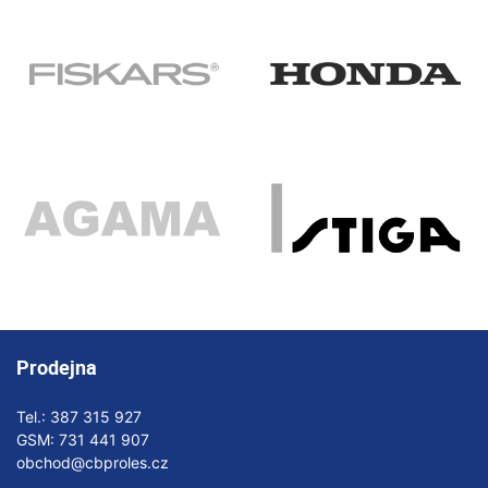
Prodejna
Tel.:
387 315 927
GSM:
731 441 907
obchod@cbproles.cz