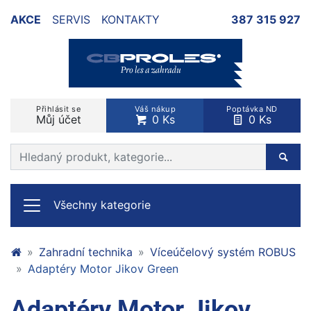
AKCE
SERVIS
KONTAKTY
387 315 927
Přihlásit se
Váš nákup
Poptávka ND
Můj účet
0 Ks
0 Ks
Prohledat web
Hleda
Všechny kategorie
Zahradní technika
Víceúčelový systém ROBUS
Adaptéry Motor Jikov Green
Adaptéry Motor Jikov