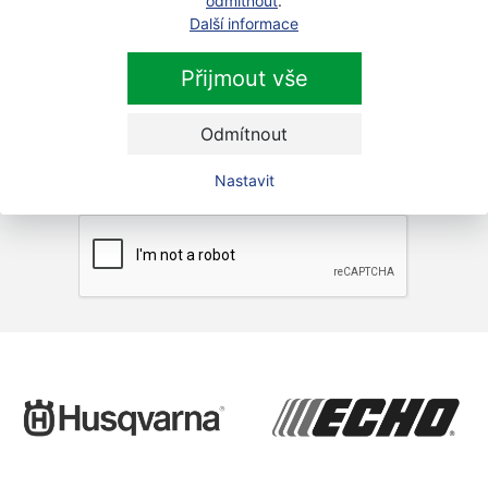
odmítnout
.
Další informace
Newsletter
Přijmout vše
Přihlaste se k odběru novinek
Přihlásit
Odmítnout
Zaškrtnutím souhlasím se zpracováním osobních
Nastavit
údajů.