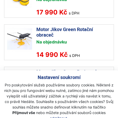
17 990 Kč
s DPH
Motor Jikov Green Rotační
obraceč
Na objednávku
14 990 Kč
s DPH
Motor Jikov Green Podvozek
Robus
Nastavení soukromí
Na objednávku
Pro poskytování služeb používáme soubory cookies. Některé z
nich jsou pro fungování webu nutné, zatímco jiné nám pomohou
16 990 Kč
vylepšit váš uživatelský zážitek a rychleji vás navést k tomu,
s DPH
co právě hledáte. Souhlasíte s používáním všech cookies? Svůj
souhlas můžete snadno definovat kliknutím na tlačítko
Přijmout vše
nebo můžete používání souborů cookies