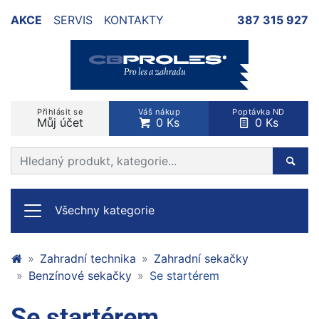
AKCE
SERVIS
KONTAKTY
387 315 927
Přihlásit se
Váš nákup
Poptávka ND
Můj účet
0 Ks
0 Ks
Prohledat web
Hleda
Všechny kategorie
Zahradní technika
Zahradní sekačky
Benzínové sekačky
Se startérem
Se startérem