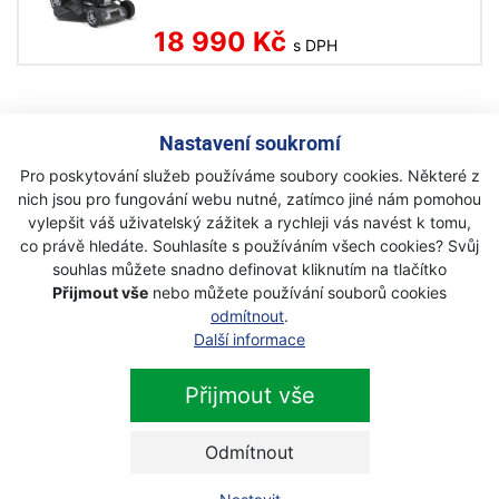
18 990 Kč
s DPH
Nastavení soukromí
Pro poskytování služeb používáme soubory cookies. Některé z
Newsletter
nich jsou pro fungování webu nutné, zatímco jiné nám pomohou
vylepšit váš uživatelský zážitek a rychleji vás navést k tomu,
Přihlaste se k odběru novinek
co právě hledáte. Souhlasíte s používáním všech cookies? Svůj
Přihlásit
souhlas můžete snadno definovat kliknutím na tlačítko
Zaškrtnutím souhlasím se zpracováním osobních
Přijmout vše
nebo můžete používání souborů cookies
odmítnout
.
údajů.
Další informace
Přijmout vše
Odmítnout