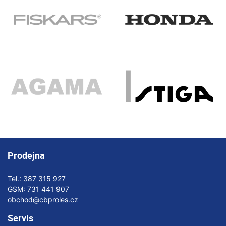
Prodejna
Tel.:
387 315 927
GSM:
731 441 907
obchod@cbproles.cz
Servis