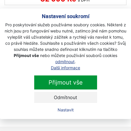
Nastavení soukromí
MOTOR JIKOV GREEN STELLA SP s
motorem Briggs & Stratton 875
Pro poskytování služeb používáme soubory cookies. Některé z
bubnová sekačka
nich jsou pro fungování webu nutné, zatímco jiné nám pomohou
vylepšit váš uživatelský zážitek a rychleji vás navést k tomu,
Na objednávku
co právě hledáte. Souhlasíte s používáním všech cookies? Svůj
souhlas můžete snadno definovat kliknutím na tlačítko
29 490 Kč
s DPH
Přijmout vše
nebo můžete používání souborů cookies
odmítnout
.
Další informace
Motor Jikov Green Viva bubnová
sekačka
Přijmout vše
Na objednávku
Odmítnout
18 990 Kč
s DPH
Nastavit