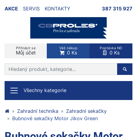
AKCE
SERVIS
KONTAKTY
387 315 927
Přihlásit se
Váš nákup
Poptávka ND
Můj účet
0 Ks
0 Ks
Prohledat web
Hleda
Všechny kategorie
Zahradní technika
Zahradní sekačky
Bubnové sekačky Motor Jikov Green
Bubnové sekačky Motor