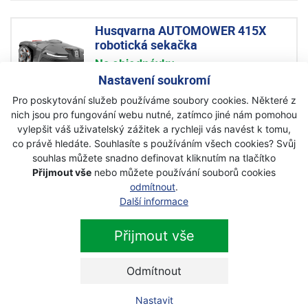
Husqvarna AUTOMOWER 415X
robotická sekačka
Na objednávku
Nastavení soukromí
38 990 Kč
s DPH
Pro poskytování služeb používáme soubory cookies. Některé z
nich jsou pro fungování webu nutné, zatímco jiné nám pomohou
vylepšit váš uživatelský zážitek a rychleji vás navést k tomu,
Husqvarna AUTOMOWER 450X
co právě hledáte. Souhlasíte s používáním všech cookies? Svůj
robotická sekačka
souhlas můžete snadno definovat kliknutím na tlačítko
Přijmout vše
nebo můžete používání souborů cookies
Skladem
odmítnout
.
Další informace
89 999 Kč
s DPH
Přijmout vše
Husqvarna AUTOMOWER 550
robotická sekačka
Odmítnout
Na objednávku
Nastavit