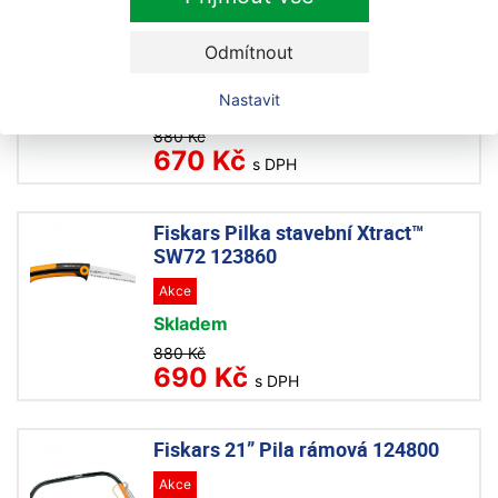
Fiskars Pilka zahradní Xtract™
malá SW73 123870
Odmítnout
Akce
Nastavit
Skladem
880 Kč
670 Kč
s DPH
Fiskars Pilka stavební Xtract™
SW72 123860
Akce
Skladem
880 Kč
690 Kč
s DPH
Fiskars 21” Pila rámová 124800
Akce