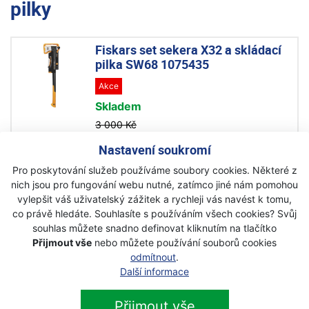
pilky
Fiskars set sekera X32 a skládací
pilka SW68 1075435
Akce
Skladem
3 000 Kč
2 299 Kč
s DPH
Nastavení soukromí
Pro poskytování služeb používáme soubory cookies. Některé z
Fiskars Pilka zahradní Xtract™
nich jsou pro fungování webu nutné, zatímco jiné nám pomohou
velká SW75 123880
vylepšit váš uživatelský zážitek a rychleji vás navést k tomu,
co právě hledáte. Souhlasíte s používáním všech cookies? Svůj
Akce
souhlas můžete snadno definovat kliknutím na tlačítko
Skladem
Přijmout vše
nebo můžete používání souborů cookies
odmítnout
.
1 255 Kč
920 Kč
Další informace
s DPH
Přijmout vše