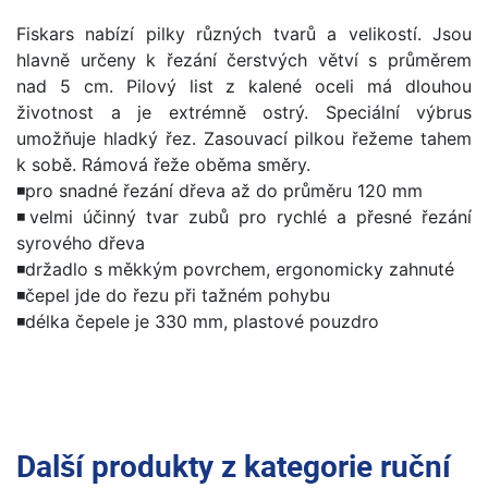
Fiskars nabízí pilky různých tvarů a velikostí. Jsou
hlavně určeny k řezání čerstvých větví s průměrem
nad 5 cm. Pilový list z kalené oceli má dlouhou
životnost a je extrémně ostrý. Speciální výbrus
umožňuje hladký řez. Zasouvací pilkou řežeme tahem
k sobě. Rámová řeže oběma směry.
◾pro snadné řezání dřeva až do průměru 120 mm
◾velmi účinný tvar zubů pro rychlé a přesné řezání
syrového dřeva
◾držadlo s měkkým povrchem, ergonomicky zahnuté
◾čepel jde do řezu při tažném pohybu
◾délka čepele je 330 mm, plastové pouzdro
Další produkty z kategorie
ruční