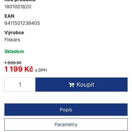
1801001620
EAN
6411501238405
Výrobce
Fiskars
Skladem
1 599 Kč
1 199 Kč
s DPH
Koupit
Popis
Parametry