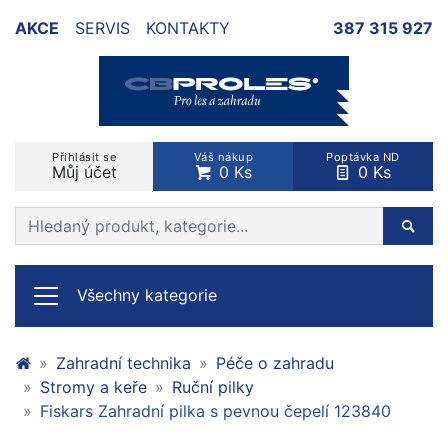
AKCE
SERVIS
KONTAKTY
387 315 927
Přihlásit se
Váš nákup
Poptávka ND
Můj účet
0 Ks
0 Ks
Prohledat web
Hleda
Všechny kategorie
Zahradní technika
Péče o zahradu
Stromy a keře
Ruční pilky
Fiskars Zahradní pilka s pevnou čepelí 123840