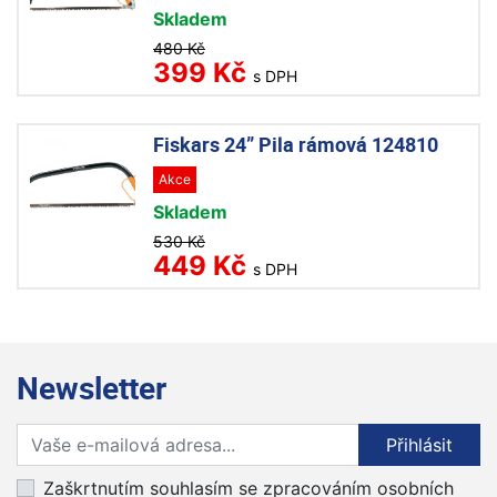
Skladem
480 Kč
399 Kč
s DPH
Fiskars 24” Pila rámová 124810
Akce
Skladem
530 Kč
449 Kč
s DPH
Newsletter
Přihlaste se k odběru novinek
Přihlásit
Zaškrtnutím souhlasím se zpracováním osobních