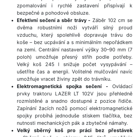
zpomalování i rychlé zastavení přispívají k
bezpečné a pohodové obsluze.
Efektivní sečení a sběr trávy -
Záběr 102 cm se
dvěma robustními noži vytváří silný proud
vzduchu, který spolehlivě dopravuje trávu do
koše – bez ucpávání a s minimálním nepořádkem
na zemi. Centrální nastavení výšky 30–90 mm (7
poloh) umožňuje přesný střih podle potřeby.
Velký koš 245 l snižuje počet vysypávání –
ušetříte čas a energii. Volitelné mulčování navíc
umožňuje vracet živiny zpět do trávníku.
Elektromagnetická spojka sečení -
Ovládací
prvky traktoru LAZER LT 102V jsou přehledně
rozmístěné a snadno dostupné z pozice řidiče.
Zapínání žacích nožů pomocí elektromagnetické
spojky probíhá jednoduše stiskem tlačítka, bez
nutnosti mechanických pák a zbytečné námahy.
Velký sběrný koš pro práci bez přestávek