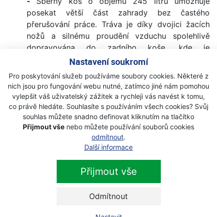
-
Sběrný koš o objemu 245 litrů umožňuje
posekat větší část zahrady bez častého
přerušování práce. Tráva je díky dvojici žacích
nožů a silnému proudění vzduchu spolehlivě
dopravována do zadního koše, kde je
rovnoměrně ukládána.
Nastavení soukromí
Multifunkční stroj -
Mulčovací sada, tažné
Pro poskytování služeb používáme soubory cookies. Některé z
zařízení pro vozíky nebo deflektor pro zadní
nich jsou pro fungování webu nutné, zatímco jiné nám pomohou
výhoz — traktor LAZER LT 102V roste s vašimi
vylepšit váš uživatelský zážitek a rychleji vás navést k tomu,
potřebami a zvládne víc, než jen sekat trávu.
co právě hledáte. Souhlasíte s používáním všech cookies? Svůj
souhlas můžete snadno definovat kliknutím na tlačítko
Technické údaje :
Přijmout vše
nebo můžete používání souborů cookies
odmítnout
.
Hmotnost - 210 kg
Další informace
Motor - 2-válec Loncin, 4-taktní, OHV
Obsah motoru - 586 ccm
Přijmout vše
Max. výkon motoru - 12,5 kW
Šířka sečení - 102 cm
Odmítnout
Nastavení výšky sečení - 7 pozic
Výška sečení - 30 - 90 mm
Nastavit