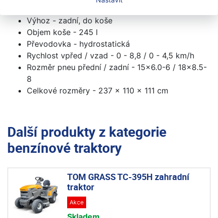
Počet nožů - 2
Výhoz - zadní, do koše
Objem koše - 245 l
Převodovka - hydrostatická
Rychlost vpřed / vzad - 0 - 8,8 / 0 - 4,5 km/h
Rozměr pneu přední / zadní - 15x6.0-6 / 18x8.5-
8
Celkové rozměry - 237 x 110 x 111 cm
Další produkty z kategorie
benzínové traktory
TOM GRASS TC-395H zahradní
traktor
Akce
Skladem