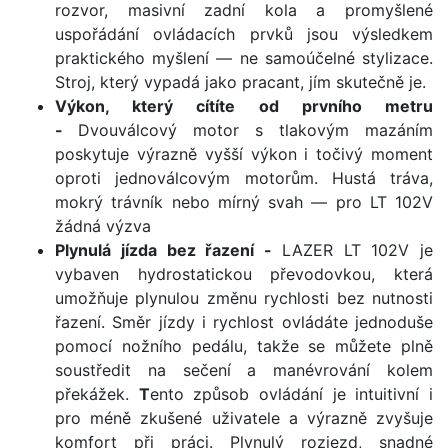
rozvor, masivní zadní kola a promyšlené
uspořádání ovládacích prvků jsou výsledkem
praktického myšlení — ne samoúčelné stylizace.
Stroj, který vypadá jako pracant, jím skutečně je.
Výkon, který cítíte od prvního metru
-
Dvouválcový motor s tlakovým mazáním
poskytuje výrazně vyšší výkon i točivý moment
oproti jednoválcovým motorům. Hustá tráva,
mokrý trávník nebo mírný svah — pro LT 102V
žádná výzva
Plynulá jízda bez řazení -
LAZER LT 102V je
vybaven hydrostatickou převodovkou, která
umožňuje plynulou změnu rychlosti bez nutnosti
řazení. Směr jízdy i rychlost ovládáte jednoduše
pomocí nožního pedálu, takže se můžete plně
soustředit na sečení a manévrování kolem
překážek.
T
ento způsob ovládání je intuitivní i
pro méně zkušené uživatele a výrazně zvyšuje
komfort při práci. Plynulý rozjezd, snadné