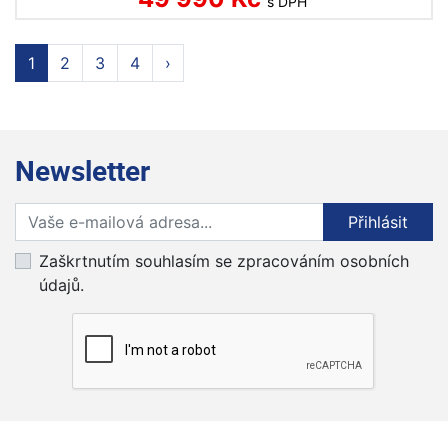
s DPH
1
2
3
4
›
Newsletter
Přihlaste se k odběru novinek
Přihlásit
Zaškrtnutím souhlasím se zpracováním osobních
údajů.