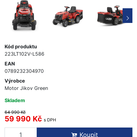
Kód produktu
223LT102V-L586
EAN
0789232304970
Výrobce
Motor Jikov Green
Skladem
64 990 Kč
59 990 Kč
s DPH
Koupit