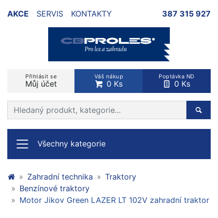
AKCE
SERVIS
KONTAKTY
387 315 927
Přihlásit se
Váš nákup
Poptávka ND
Můj účet
0 Ks
0 Ks
Prohledat web
Hleda
Všechny kategorie
Zahradní technika
Traktory
Benzínové traktory
Motor Jikov Green LAZER LT 102V zahradní traktor