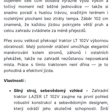
objemem 586 ccm dodává výrazně vyšší výkon a
točivý moment než běžné jednoválce — takže si
snadno poradí s hustou trávou, svažitým terénem i
rozlehlými plochami bez ztráty tempa. Záběr 102 cm
znamená, že každou jízdou pokryjete větší pruh a
celou zahradu zvládnete za méně přejezdů.
Přes svou velikost překvapí traktor LT 102V výbornou
obratností. Malý poloměr otáčení umožňuje elegantní
manévrování kolem stromů, záhonů i ostatních
překážek, takže na zahradě nezůstanou neposekaná
místa. Práce s tímto traktorem není dřina — je to
pohodlná a efektivní jízda.
Vlastnosti :
Silný stroj, sebevědomý vzhled -
Zahradní
traktor LAZER LT 102V zaujme na první pohled
robustní konstrukcí a sebevědomým designem,
který odráží jeho skutečné schopnosti. Širší