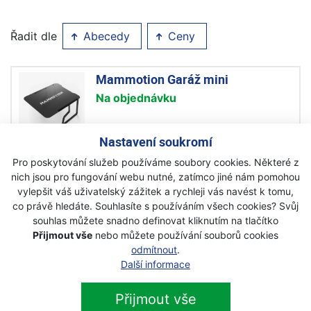
Řadit dle
Abecedy
Ceny
Mammotion Garáž mini
Na objednávku
3 990 Kč
s DPH
Nastavení soukromí
Pro poskytování služeb používáme soubory cookies. Některé z
nich jsou pro fungování webu nutné, zatímco jiné nám pomohou
vylepšit váš uživatelský zážitek a rychleji vás navést k tomu,
co právě hledáte. Souhlasíte s používáním všech cookies? Svůj
Newsletter
souhlas můžete snadno definovat kliknutím na tlačítko
Přijmout vše
nebo můžete používání souborů cookies
odmítnout
.
Přihlaste se k odběru novinek
Přihlásit
Další informace
Zaškrtnutím souhlasím se zpracováním osobních
Přijmout vše
údajů.