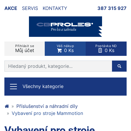
AKCE
SERVIS
KONTAKTY
387 315 927
Přihlásit se
Váš nákup
Poptávka ND
Můj účet
0 Ks
0 Ks
Prohledat web
Hleda
Všechny kategorie
Příslušenství a náhradní díly
Vybavení pro stroje Mammotion
Vybavení pro stroje