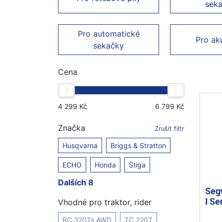
sek
Pro automatické
Pro ak
sekačky
Cena
Značka
Zrušit filtr
Husqvarna
Briggs & Stratton
ECHO
Honda
Stiga
Dalších 8
Seg
I Se
Vhodné pro traktor, rider
RC 320Ts AWD
TC 220T