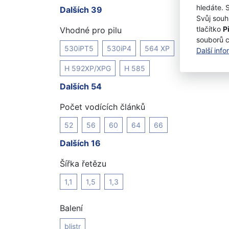
hledáte. 
Dalších 39
Svůj souh
tlačítko
P
Vhodné pro pilu
souborů 
530iPT5
530iP4
564 XP
Další inf
H 592XP/XPG
H 585
Dalších 54
Počet vodících článků
52
56
60
64
66
Dalších 16
Šířka řetězu
1,1
1,5
1,3
Balení
blistr