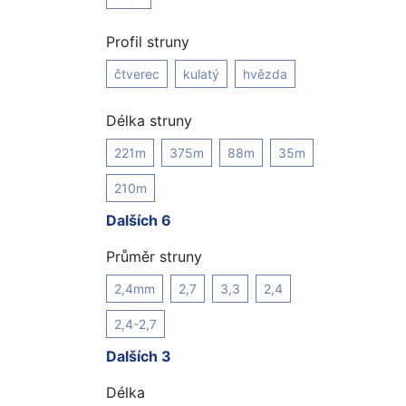
Profil struny
čtverec
kulatý
hvězda
Délka struny
221m
375m
88m
35m
210m
Dalších 6
Průměr struny
2,4mm
2,7
3,3
2,4
2,4-2,7
Dalších 3
Délka