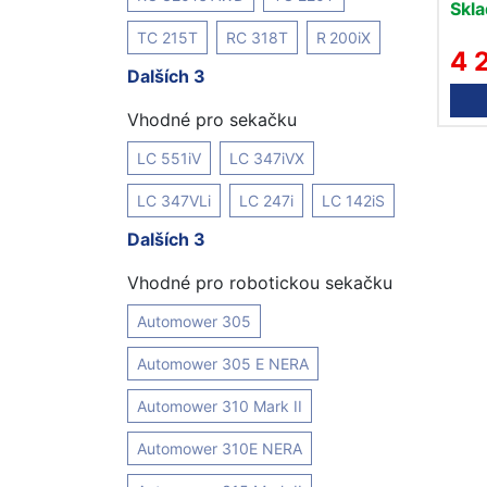
Skl
TC 215T
RC 318T
R 200iX
4 
Dalších 3
Vhodné pro sekačku
LC 551iV
LC 347iVX
LC 347VLi
LC 247i
LC 142iS
Dalších 3
Vhodné pro robotickou sekačku
Automower 305
Automower 305 E NERA
Automower 310 Mark II
Automower 310E NERA