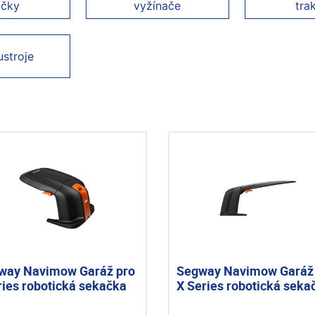
ačky
vyžínače
tra
ustroje
way Navimow Garáž pro
Segway Navimow Garáž
ries robotická sekačka
X Series robotická seka