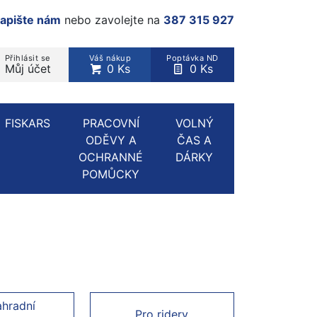
apište nám
nebo zavolejte na
387 315 927
Přihlásit se
Váš nákup
Poptávka ND
Můj účet
0 Ks
0 Ks
rodukt, kategorie...
FISKARS
PRACOVNÍ
VOLNÝ
ODĚVY A
ČAS A
OCHRANNÉ
DÁRKY
POMŮCKY
ahradní
Pro ridery