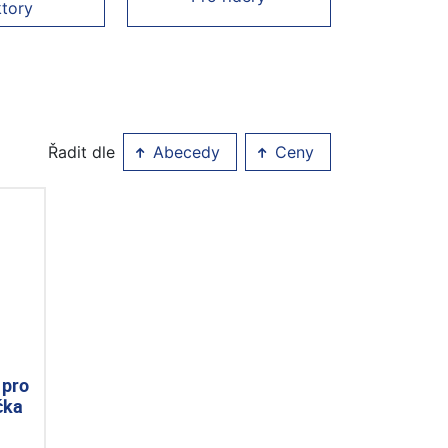
ktory
Řadit dle
Abecedy
Ceny
 pro
čka