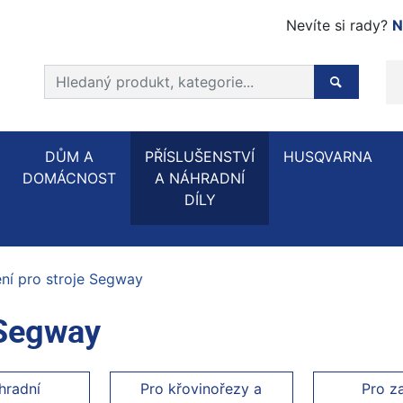
Nevíte si rady?
N
Prohledat web
Hledaný p
DŮM A
PŘÍSLUŠENSTVÍ
HUSQVARNA
DOMÁCNOST
A NÁHRADNÍ
DÍLY
ní pro stroje Segway
 Segway
hradní
Pro křovinořezy a
Pro z