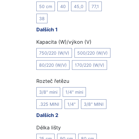
50 cm
40
45,0
77,1
38
Dalších 1
Kapacita (W)/výkon (V)
750/220 (W/V)
500/220 (W/V)
80/220 (W/V)
170/220 (W/V)
Rozteč řetězu
3/8" mini
1/4" mini
.325 MINI
1/4"
3/8" MINI
Dalších 2
Délka lišty
25 cm
90 cm
80 cm