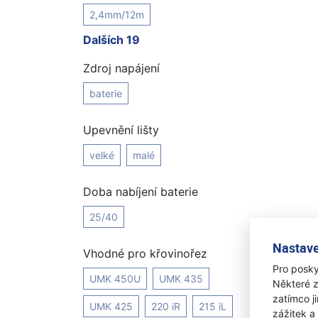
2,4mm/12m
Dalších 19
Zdroj napájení
baterie
Upevnění lišty
velké
malé
Doba nabíjení baterie
25/40
Nastave
Vhodné pro křovinořez
Pro posky
UMK 450U
UMK 435
Některé z
zatímco j
UMK 425
220 iR
215 iL
zážitek a