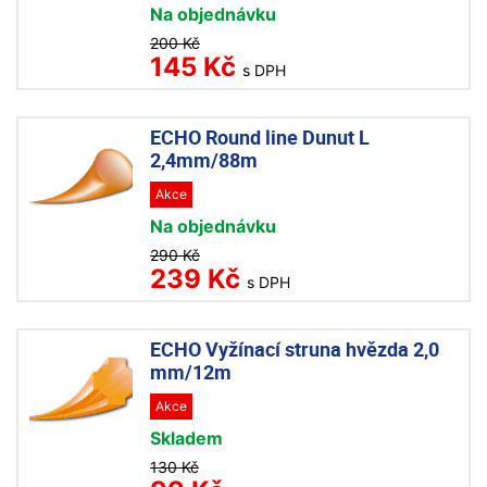
Na objednávku
200 Kč
145 Kč
s DPH
ECHO Round line Dunut L
2,4mm/88m
Akce
Na objednávku
290 Kč
239 Kč
s DPH
ECHO Vyžínací struna hvězda 2,0
mm/12m
Akce
Skladem
130 Kč