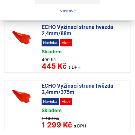
390 Kč
229 Kč
s DPH
Nastavit
ECHO Vyžínací struna hvězda
2,4mm/88m
Novinka
Akce
Skladem
490 Kč
445 Kč
s DPH
ECHO Vyžínací struna hvězda
2,4mm/375m
Novinka
Akce
Skladem
1 490 Kč
1 299 Kč
s DPH