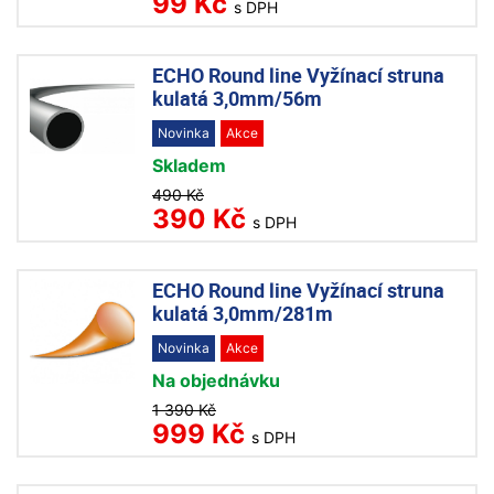
99 Kč
s DPH
ECHO Round line Vyžínací struna
kulatá 3,0mm/56m
Novinka
Akce
Skladem
490 Kč
390 Kč
s DPH
ECHO Round line Vyžínací struna
kulatá 3,0mm/281m
Novinka
Akce
Na objednávku
1 390 Kč
999 Kč
s DPH