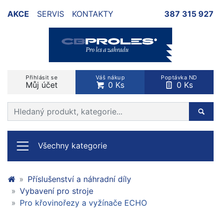
AKCE
SERVIS
KONTAKTY
387 315 927
Přihlásit se
Váš nákup
Poptávka ND
Můj účet
0 Ks
0 Ks
Prohledat web
Hleda
Všechny kategorie
Příslušenství a náhradní díly
Vybavení pro stroje
Pro křovinořezy a vyžínače ECHO