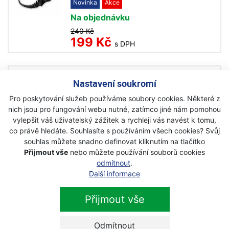
Novinka
Akce
Na objednávku
240 Kč
199 Kč
s DPH
ECHO Vyžínací struna hvězda
Nastavení soukromí
3,3mm/23m
Pro poskytování služeb používáme soubory cookies. Některé z
Novinka
Akce
nich jsou pro fungování webu nutné, zatímco jiné nám pomohou
Na objednávku
vylepšit váš uživatelský zážitek a rychleji vás navést k tomu,
co právě hledáte. Souhlasíte s používáním všech cookies? Svůj
250 Kč
139 Kč
souhlas můžete snadno definovat kliknutím na tlačítko
s DPH
Přijmout vše
nebo můžete používání souborů cookies
odmítnout
.
ECHO Vyžínací struna hvězda
Další informace
3,0mm/56m
Přijmout vše
Novinka
Akce
Skladem
Odmítnout