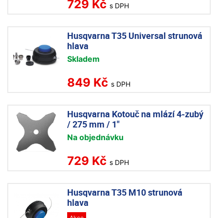
729 Kč
s DPH
Husqvarna T35 Universal strunová
hlava
Skladem
849 Kč
s DPH
Husqvarna Kotouč na mlází 4-zubý
/ 275 mm / 1"
Na objednávku
729 Kč
s DPH
Husqvarna T35 M10 strunová
hlava
Akce