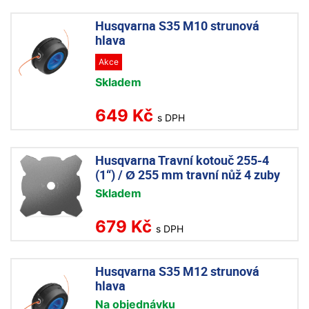
Husqvarna S35 M10 strunová
hlava
Akce
Skladem
649 Kč
s DPH
Husqvarna Travní kotouč 255-4
(1“) / Ø 255 mm travní nůž 4 zuby
Skladem
679 Kč
s DPH
Husqvarna S35 M12 strunová
hlava
Na objednávku