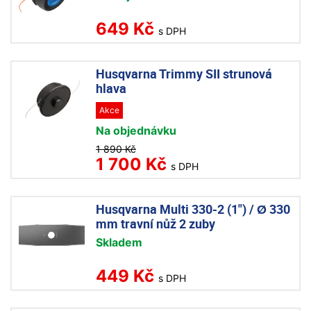
649 Kč
s DPH
Husqvarna Trimmy SII strunová
hlava
Akce
Na objednávku
1 890 Kč
1 700 Kč
s DPH
Husqvarna Multi 330-2 (1") / Ø 330
mm travní nůž 2 zuby
Skladem
449 Kč
s DPH