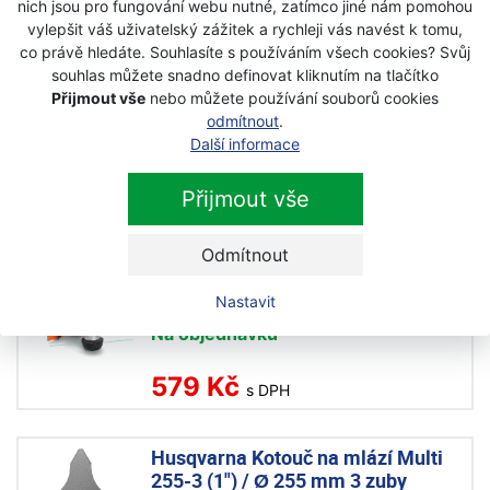
nich jsou pro fungování webu nutné, zatímco jiné nám pomohou
579 Kč
vylepšit váš uživatelský zážitek a rychleji vás navést k tomu,
s DPH
co právě hledáte. Souhlasíte s používáním všech cookies? Svůj
souhlas můžete snadno definovat kliknutím na tlačítko
Přijmout vše
nebo můžete používání souborů cookies
Husqvarna Kotouč na mlází Multi
odmítnout
.
255-3 / Ø 255 mm 3 zuby
Další informace
Na objednávku
Přijmout vše
679 Kč
s DPH
Odmítnout
Husqvarna T25 B M8 strunová
hlava
Nastavit
Na objednávku
579 Kč
s DPH
Husqvarna Kotouč na mlází Multi
255-3 (1") / Ø 255 mm 3 zuby