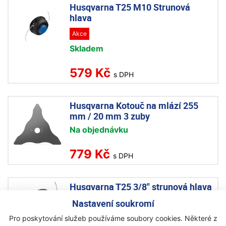
Husqvarna T25 M10 Strunová
hlava
Akce
Skladem
579 Kč
s DPH
Husqvarna Kotouč na mlází 255
mm / 20 mm 3 zuby
Na objednávku
779 Kč
s DPH
Husqvarna T25 3/8" strunová hlava
Nastavení soukromí
Akce
Skladem
Pro poskytování služeb používáme soubory cookies. Některé z