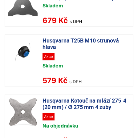
Skladem
679 Kč
s DPH
Husqvarna T25B M10 strunová
hlava
Akce
Skladem
579 Kč
s DPH
Husqvarna Kotouč na mlází 275-4
(20 mm) / Ø 275 mm 4 zuby
Akce
Na objednávku