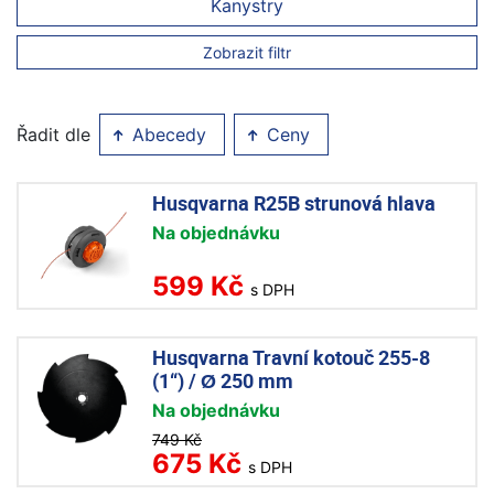
Kanystry
Zobrazit filtr
Řadit dle
Abecedy
Ceny
Husqvarna R25B strunová hlava
Na objednávku
599 Kč
s DPH
Husqvarna Travní kotouč 255-8
(1“) / Ø 250 mm
Na objednávku
749 Kč
675 Kč
s DPH