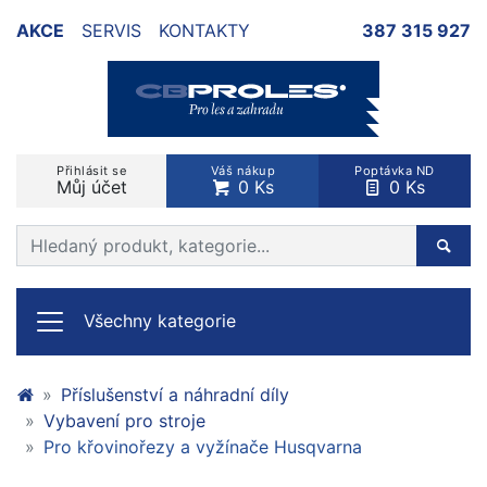
AKCE
SERVIS
KONTAKTY
387 315 927
Přihlásit se
Váš nákup
Poptávka ND
Můj účet
0 Ks
0 Ks
Prohledat web
Hleda
Všechny kategorie
Příslušenství a náhradní díly
Vybavení pro stroje
Pro křovinořezy a vyžínače Husqvarna