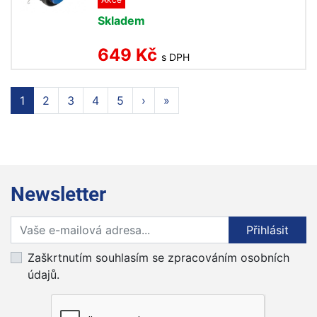
Skladem
649 Kč
s DPH
1
2
3
4
5
›
»
Newsletter
Přihlaste se k odběru novinek
Přihlásit
Zaškrtnutím souhlasím se zpracováním osobních
údajů.