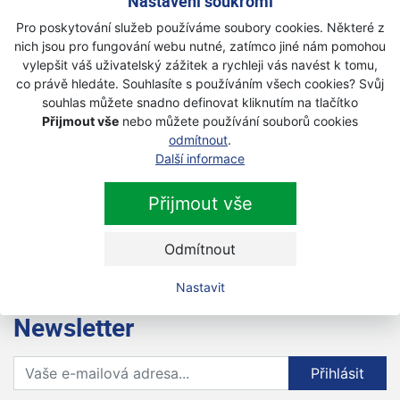
Nastavení soukromí
Pro poskytování služeb používáme soubory cookies. Některé z
4 290 Kč
s DPH
nich jsou pro fungování webu nutné, zatímco jiné nám pomohou
vylepšit váš uživatelský zážitek a rychleji vás navést k tomu,
co právě hledáte. Souhlasíte s používáním všech cookies? Svůj
Husqvarna Balance X popruhy ke
souhlas můžete snadno definovat kliknutím na tlačítko
křovinořezu
Přijmout vše
nebo můžete používání souborů cookies
Akce
odmítnout
.
Další informace
Na objednávku
Přijmout vše
3 490 Kč
s DPH
Odmítnout
Nastavit
Newsletter
Přihlaste se k odběru novinek
Přihlásit