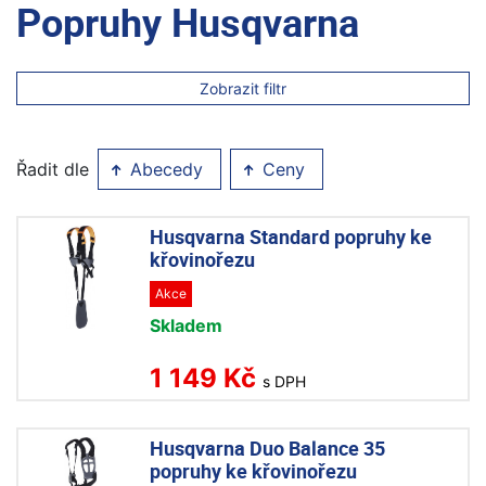
Popruhy Husqvarna
Zobrazit filtr
Řadit dle
Abecedy
Ceny
Husqvarna Standard popruhy ke
křovinořezu
Akce
Skladem
1 149 Kč
s DPH
Husqvarna Duo Balance 35
popruhy ke křovinořezu