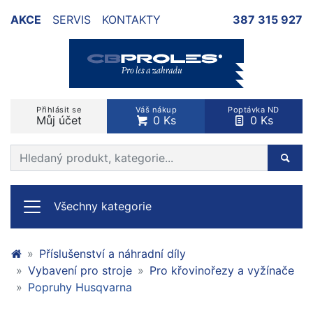
AKCE
SERVIS
KONTAKTY
387 315 927
Přihlásit se
Váš nákup
Poptávka ND
Můj účet
0 Ks
0 Ks
Prohledat web
Hleda
Všechny kategorie
Příslušenství a náhradní díly
Vybavení pro stroje
Pro křovinořezy a vyžínače
Popruhy Husqvarna