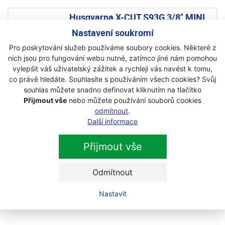
Husqvarna X-CUT S93G 3/8" MINI,
1,3 mm, 52 článků pilový řetěz
Nastavení soukromí
Akce
Pro poskytování služeb používáme soubory cookies. Některé z
Skladem
nich jsou pro fungování webu nutné, zatímco jiné nám pomohou
vylepšit váš uživatelský zážitek a rychleji vás navést k tomu,
co právě hledáte. Souhlasíte s používáním všech cookies? Svůj
549 Kč
s DPH
souhlas můžete snadno definovat kliknutím na tlačítko
Přijmout vše
nebo můžete používání souborů cookies
odmítnout
.
Husqvarna X-CUT S93G 3/8" MINI,
Další informace
1,3 mm, 56 článků pilový řetěz
Akce
Přijmout vše
Skladem
Odmítnout
579 Kč
s DPH
Nastavit