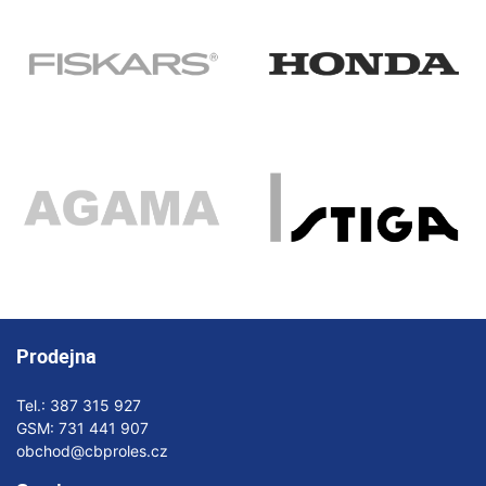
Prodejna
Tel.:
387 315 927
GSM:
731 441 907
obchod@cbproles.cz