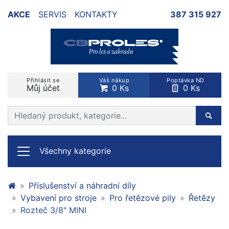
AKCE
SERVIS
KONTAKTY
387 315 927
Přihlásit se
Váš nákup
Poptávka ND
Můj účet
0 Ks
0 Ks
Prohledat web
Hleda
Všechny kategorie
Příslušenství a náhradní díly
Vybavení pro stroje
Pro řetězové pily
Řetězy
Rozteč 3/8" MINI