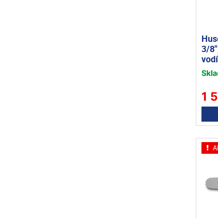
Husq
3/8
vodí
Skl
1 
A