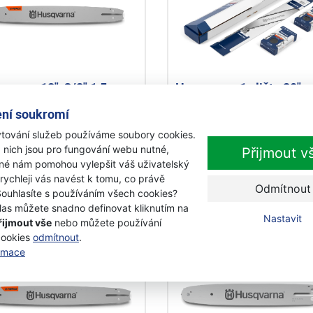
qvarna 18", 3/8",1,5mm,
Husqvarna 1x lišta 20",
é uchycení vodící lišta
3/8",1,5mm+2xřetěz C8
ní soukromí
čl. výhodný set
tování služeb používáme soubory cookies.
adem
Skladem
 nich jsou pro fungování webu nutné,
Přijmout v
iné nám pomohou vylepšit váš uživatelský
399 Kč
1 950 Kč
s DPH
s DPH
 rychleji vás navést k tomu, co právě
Odmítnout
Souhlasíte s používáním všech cookies?
Přidat k nákupu
Přidat k nákupu
las můžete snadno definovat kliknutím na
Nastavit
řijmout vše
nebo můžete používání
cookies
odmítnout
.
kce
Akce
ormace