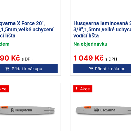
varna X Force 20",
Husqvarna laminovaná 2
",1,5mm,velké uchycení
3/8",1,5mm,velké uchyc
cí lišta
vodící lišta
adem
Na objednávku
590 Kč
1 049 Kč
s DPH
s DPH
Přidat k nákupu
Přidat k nákupu
kce
Akce