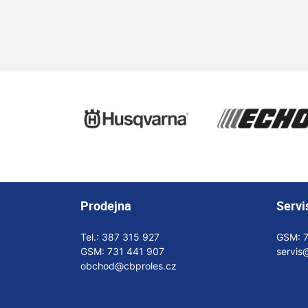
Prodejna
Servi
Tel.:
387 315 927
GSM:
GSM:
731 441 907
servis
obchod@cbproles.cz