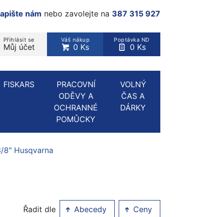
apište nám
nebo zavolejte na
387 315 927
Přihlásit se
Váš nákup
Poptávka ND
Můj účet
0 Ks
0 Ks
rodukt, kategorie...
FISKARS
PRACOVNÍ
VOLNÝ
ODĚVY A
ČAS A
OCHRANNÉ
DÁRKY
POMŮCKY
3/8" Husqvarna
Řadit dle
Abecedy
Ceny