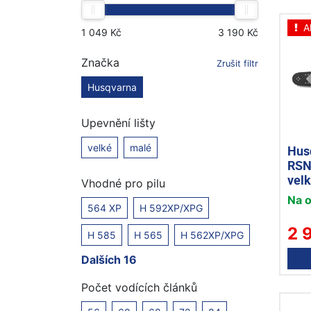
A
Značka
Zrušit filtr
Husqvarna
Upevnění lišty
velké
malé
Hus
RSN 
vel
Vhodné pro pilu
Na 
564 XP
H 592XP/XPG
2 
H 585
H 565
H 562XP/XPG
Dalších 16
Počet vodících článků