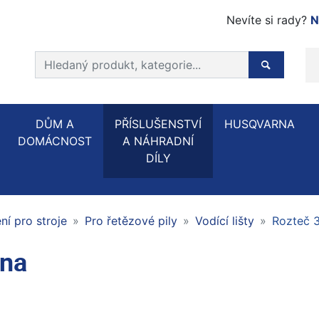
Nevíte si rady?
N
Prohledat web
Hledaný p
DŮM A
PŘÍSLUŠENSTVÍ
HUSQVARNA
DOMÁCNOST
A NÁHRADNÍ
DÍLY
í pro stroje
Pro řetězové pily
Vodící lišty
Rozteč 
rna