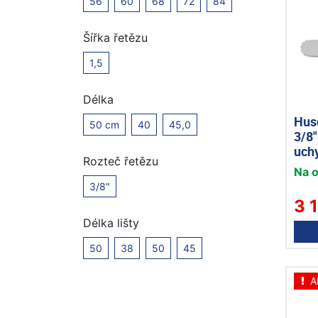
56
60
68
72
84
Šířka řetězu
1,5
Délka
Hus
50 cm
40
45,0
3/8"
uchy
Rozteč řetězu
Na 
3/8"
3 
Délka lišty
50
38
50
45
A