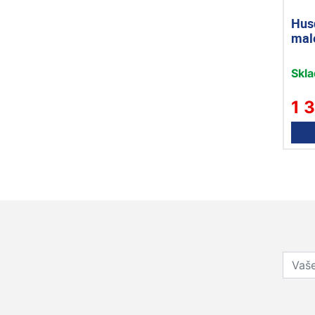
Husq
malé
Skl
1 