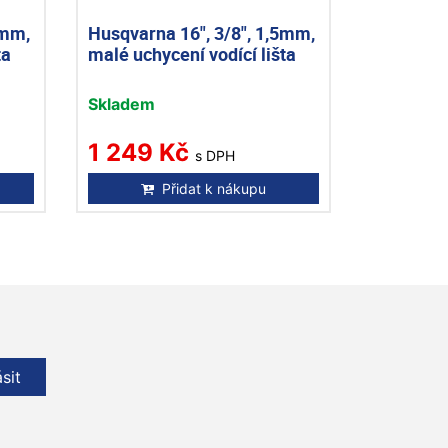
5mm,
Husqvarna 16", 3/8", 1,5mm,
ta
malé uchycení vodící lišta
Skladem
1 249 Kč
s DPH
Přidat k nákupu
ásit