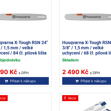
qvarna X-Tough RSN 24"
Husqvarna X-Tough RSN
 / 1,5 mm / velké
3/8" / 1,5 mm / velké
cení / 84 čl. pilová lišta
uchycení / 68 čl. pilová l
objednávku
Skladem
190 Kč
2 490 Kč
s DPH
s DPH
Přidat k nákupu
Přidat k nákupu
kce
Akce