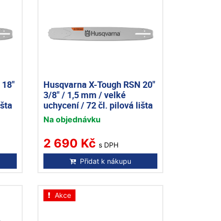
 18"
Husqvarna X-Tough RSN 20"
3/8" / 1,5 mm / velké
išta
uchycení / 72 čl. pilová lišta
Na objednávku
2 690 Kč
s DPH
Přidat k nákupu
Akce