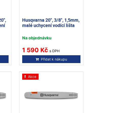
0",
Husqvarna 20", 3/8", 1,5mm,
ení
malé uchycení vodící lišta
Na objednávku
1 590 Kč
s DPH
Přidat k nákupu
Akce