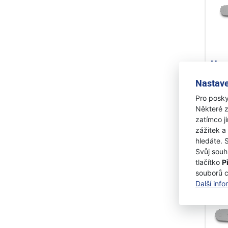
Hus
velk
Nastave
Pro posky
Skl
Některé z
zatímco j
1 
zážitek a
hledáte. 
Svůj souh
tlačítko
P
souborů 
A
Další inf