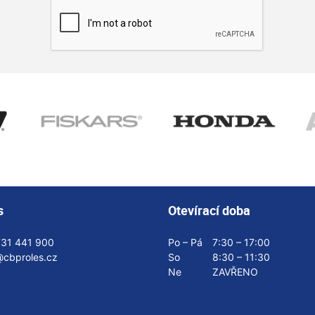
s
Otevírací doba
731 441 900
Po – Pá
7:30 – 17:00
@cbproles.cz
So
8:30 – 11:30
Ne
ZAVŘENO