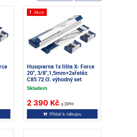
Akce
rce
Husqvarna 1x lišta X- Force
z
20", 3/8",1,5mm+2xřetěz
C85 72 čl. výhodný set
Skladem
2 390 Kč
s DPH
Přidat k nákupu