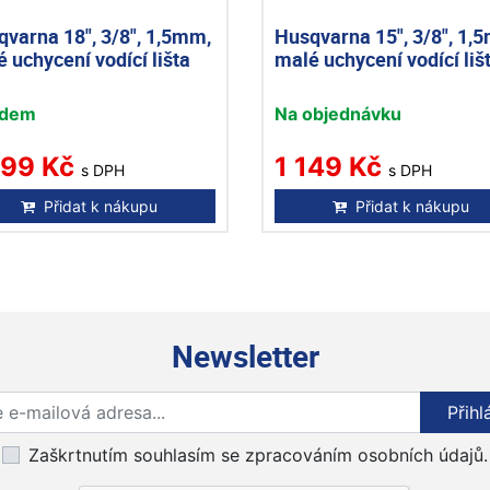
varna 18", 3/8", 1,5mm,
Husqvarna 15", 3/8", 1,
 uchycení vodící lišta
malé uchycení vodící liš
adem
Na objednávku
399 Kč
1 149 Kč
s DPH
s DPH
Přidat k nákupu
Přidat k nákupu
Newsletter
Přihlaste se k odběru novinek
Přihl
Zaškrtnutím souhlasím se zpracováním osobních údajů.