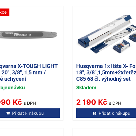
kce
qvarna X-TOUGH LIGHT
Husqvarna 1x lišta X- Fo
20", 3/8", 1,5 mm /
18", 3/8",1,5mm+2xřetě
ké uchycení
C85 68 čl. výhodný set
objednávku
Skladem
990 Kč
2 190 Kč
s DPH
s DPH
Přidat k nákupu
Přidat k nákupu