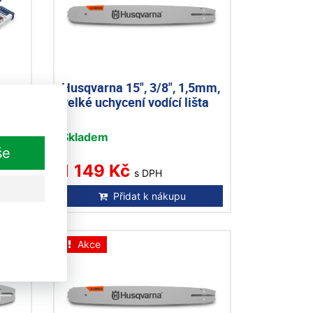
Husqvarna 15", 3/8", 1,5mm,
5 72
velké uchycení vodící lišta
Skladem
še
1 149 Kč
s DPH
Přidat k nákupu
Akce