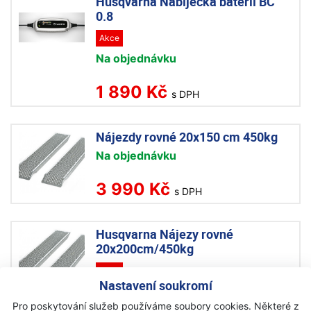
Husqvarna Nabíječka baterií BC
0.8
Akce
Na objednávku
1 890 Kč
s DPH
Nájezdy rovné 20x150 cm 450kg
Na objednávku
3 990 Kč
s DPH
Husqvarna Nájezy rovné
20x200cm/450kg
Akce
Nastavení soukromí
Na objednávku
Pro poskytování služeb používáme soubory cookies. Některé z