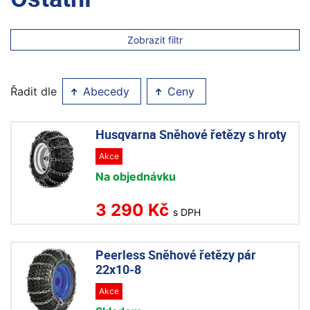
Zobrazit filtr
Řadit dle
Abecedy
Ceny
Husqvarna Sněhové řetězy s hroty
Akce
Na objednávku
3 290 Kč
s DPH
Peerless Sněhové řetězy pár
22x10-8
Akce