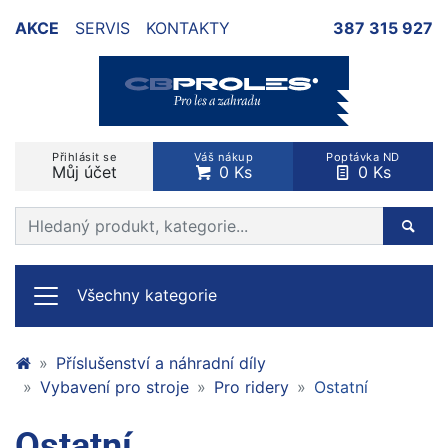
AKCE
SERVIS
KONTAKTY
387 315 927
Přihlásit se
Váš nákup
Poptávka ND
Můj účet
0 Ks
0 Ks
Prohledat web
Hleda
Všechny kategorie
Příslušenství a náhradní díly
Vybavení pro stroje
Pro ridery
Ostatní
Ostatní