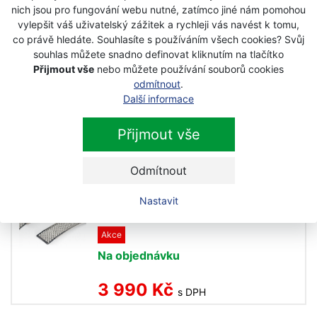
nich jsou pro fungování webu nutné, zatímco jiné nám pomohou
5 790 Kč
s DPH
vylepšit váš uživatelský zážitek a rychleji vás navést k tomu,
co právě hledáte. Souhlasíte s používáním všech cookies? Svůj
souhlas můžete snadno definovat kliknutím na tlačítko
Husqvarna Nájezy rovné
Přijmout vše
nebo můžete používání souborů cookies
26x200cm/1t
odmítnout
.
Akce
Další informace
Na objednávku
Přijmout vše
7 290 Kč
s DPH
Odmítnout
Husqvarna Nájezy obloukové
Nastavit
20x150cm/450kg
Akce
Na objednávku
3 990 Kč
s DPH