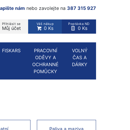
apište nám
nebo zavolejte na
387 315 927
Přihlásit se
Váš nákup
Poptávka ND
Můj účet
0 Ks
0 Ks
rodukt, kategorie...
FISKARS
PRACOVNÍ
VOLNÝ
ODĚVY A
ČAS A
OCHRANNÉ
DÁRKY
POMŮCKY
atní
Paliva a maziva