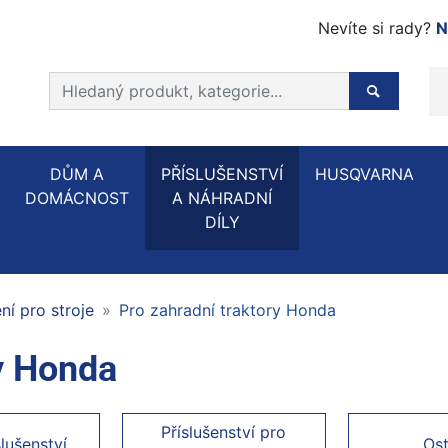
Nevíte si rady?
N
Prohledat web
Hledaný p
DŮM A
PŘÍSLUŠENSTVÍ
HUSQVARNA
DOMÁCNOST
A NÁHRADNÍ
DÍLY
í pro stroje
Pro zahradní traktory Honda
ry Honda
Příslušenství pro
slušenství
Ost