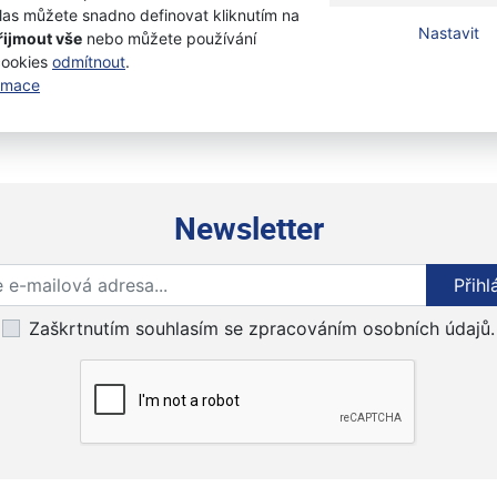
Kč
las můžete snadno definovat kliknutím na
0 Kč
Nastavit
řijmout vše
nebo můžete používání
s DPH
cookies
odmítnout
.
Přidat k nákupu
ormace
Newsletter
Přihlaste se k odběru novinek
Přihl
Zaškrtnutím souhlasím se zpracováním osobních údajů.