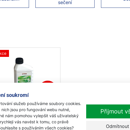
sečení
kce
-12%
ní soukromí
tování služeb používáme soubory cookies.
a Olej 4T 0,6l
 nich jsou pro fungování webu nutné,
Přijmout v
iné nám pomohou vylepšit váš uživatelský
 rychleji vás navést k tomu, co právě
adem
Odmítnout
Souhlasíte s používáním všech cookies?