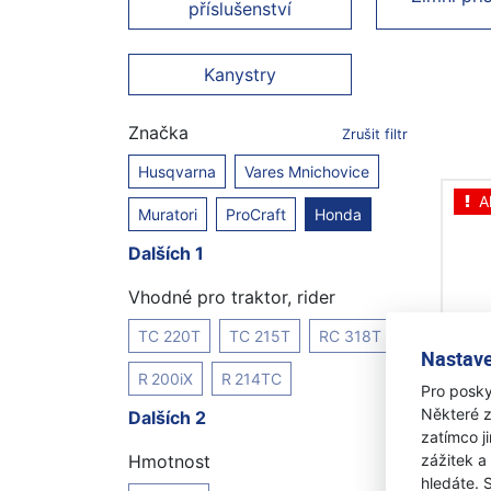
příslušenství
Kanystry
Značka
Zrušit filtr
Husqvarna
Vares Mnichovice
A
Muratori
ProCraft
Honda
Dalších 1
Vhodné pro traktor, rider
TC 220T
TC 215T
RC 318T
Nastave
R 200iX
R 214TC
Pro posky
Hond
Některé z
Dalších 2
zatímco j
zážitek a
Hmotnost
Skl
hledáte. 