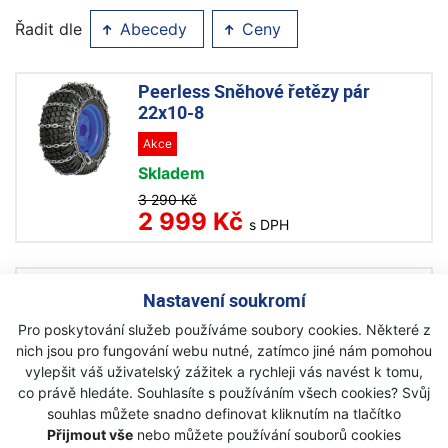
Řadit dle
Abecedy
Ceny
Peerless Sněhové řetězy pár
22x10-8
Akce
Skladem
3 290 Kč
2 999 Kč
s DPH
Peerless Sněhové řetězy pár
Nastavení soukromí
18x8.5-8
Pro poskytování služeb používáme soubory cookies. Některé z
Na objednávku
nich jsou pro fungování webu nutné, zatímco jiné nám pomohou
2 999 Kč
vylepšit váš uživatelský zážitek a rychleji vás navést k tomu,
2 899 Kč
s DPH
co právě hledáte. Souhlasíte s používáním všech cookies? Svůj
souhlas můžete snadno definovat kliknutím na tlačítko
Přijmout vše
nebo můžete používání souborů cookies