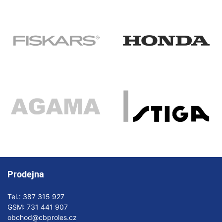
Prodejna
Tel.:
387 315 927
GSM:
731 441 907
obchod@cbproles.cz