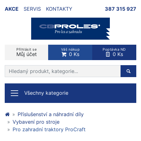
AKCE
SERVIS
KONTAKTY
387 315 927
Přihlásit se
Váš nákup
Poptávka ND
Můj účet
0 Ks
0 Ks
Prohledat web
Hleda
Všechny kategorie
Příslušenství a náhradní díly
Vybavení pro stroje
Pro zahradní traktory ProCraft