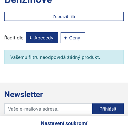
Zobrazit filtr
Řadit dle
Abecedy
Ceny
Vašemu filtru neodpovídá žádný produkt.
Newsletter
Přihlaste se k odběru novinek
Přihlásit
Zaškrtnutím souhlasím se zpracováním osobních
Nastavení soukromí
údajů.