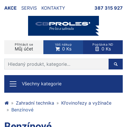
AKCE
SERVIS
KONTAKTY
387 315 927
Přihlásit se
Váš nákup
Poptávka ND
Můj účet
0 Ks
0 Ks
Prohledat web
Hleda
Všechny kategorie
Zahradní technika
Křovinořezy a vyžínače
Benzínové
Benzínové