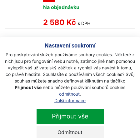
Na objednávku
2 580 Kč
s DPH
Nastavení soukromí
Pro poskytování služeb používáme soubory cookies. Některé z
Newsletter
nich jsou pro fungování webu nutné, zatímco jiné nám pomohou
vylepšit váš uživatelský zážitek a rychleji vás navést k tomu,
co právě hledáte. Souhlasíte s používáním všech cookies? Svůj
Přihlaste se k odběru novinek
Přihlásit
souhlas můžete snadno definovat kliknutím na tlačítko
Přijmout vše
nebo můžete používání souborů cookies
Zaškrtnutím souhlasím se zpracováním osobních
odmítnout
.
údajů.
Další informace
Přijmout vše
Odmítnout