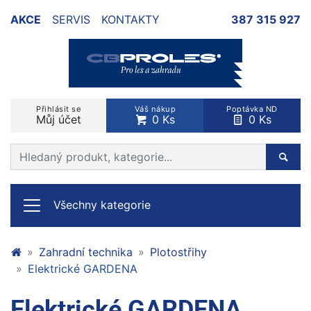
AKCE
SERVIS
KONTAKTY
387 315 927
Přihlásit se
Váš nákup
Poptávka ND
Můj účet
0 Ks
0 Ks
Prohledat web
Hleda
Všechny kategorie
Zahradní technika
Plotostřihy
Elektrické GARDENA
Elektrické GARDENA