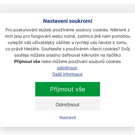
Newsletter
Nastavení soukromí
Přihlaste se k odběru novinek
Pro poskytování služeb používáme soubory cookies. Některé z
Přihlásit
nich jsou pro fungování webu nutné, zatímco jiné nám pomohou
vylepšit váš uživatelský zážitek a rychleji vás navést k tomu,
Zaškrtnutím souhlasím se zpracováním osobních
co právě hledáte. Souhlasíte s používáním všech cookies? Svůj
údajů.
souhlas můžete snadno definovat kliknutím na tlačítko
Přijmout vše
nebo můžete používání souborů cookies
odmítnout
.
Další informace
Přijmout vše
Odmítnout
Nastavit