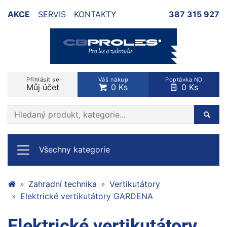
AKCE
SERVIS
KONTAKTY
387 315 927
Přihlásit se
Váš nákup
Poptávka ND
Můj účet
0 Ks
0 Ks
Prohledat web
Hleda
Všechny kategorie
Zahradní technika
Vertikutátory
Elektrické vertikutátory GARDENA
Elektrické vertikutátory