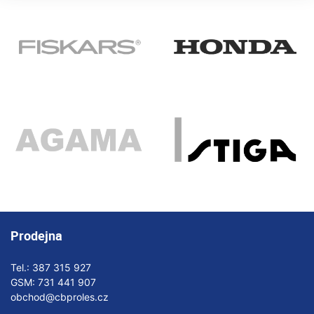
Prodejna
Tel.:
387 315 927
GSM:
731 441 907
obchod@cbproles.cz