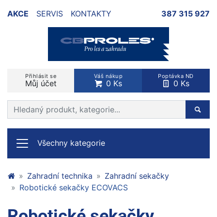
AKCE
SERVIS
KONTAKTY
387 315 927
Přihlásit se
Váš nákup
Poptávka ND
Můj účet
0 Ks
0 Ks
Prohledat web
Hleda
Všechny kategorie
Zahradní technika
Zahradní sekačky
Robotické sekačky ECOVACS
Robotické sekačky