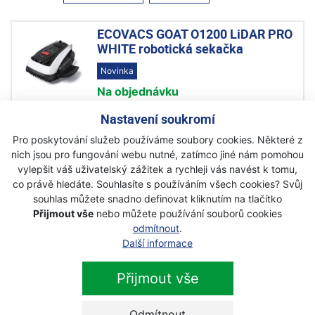
ECOVACS GOAT O1200 LiDAR PRO
WHITE robotická sekačka
Novinka
Na objednávku
Nastavení soukromí
24 490 Kč
s DPH
Pro poskytování služeb používáme soubory cookies. Některé z
nich jsou pro fungování webu nutné, zatímco jiné nám pomohou
ECOVACS GOAT A1600 LiDAR PRO
vylepšit váš uživatelský zážitek a rychleji vás navést k tomu,
robotická sekačka
co právě hledáte. Souhlasíte s používáním všech cookies? Svůj
souhlas můžete snadno definovat kliknutím na tlačítko
Novinka
Akce
Přijmout vše
nebo můžete používání souborů cookies
Skladem
odmítnout
.
Další informace
36 490 Kč
31 990 Kč
s DPH
Přijmout vše
ECOVACS GOAT A3000 LiDAR PRO
Odmítnout