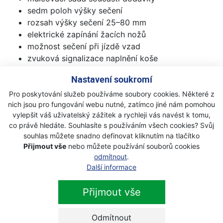
sedm poloh výšky sečení
rozsah výšky sečení 25–80 mm
elektrické zapínání žacích nožů
možnost sečení při jízdě vzad
zvuková signalizace naplnění koše
LED přístrojová deska
Nastavení soukromí
přední světlomety
ergonomický volant a pohodlné sedadlo
Pro poskytování služeb používáme soubory cookies. Některé z
nich jsou pro fungování webu nutné, zatímco jiné nám pomohou
přední ochranný nárazník
vylepšit váš uživatelský zážitek a rychleji vás navést k tomu,
dvě antiskalpovací kolečka
co právě hledáte. Souhlasíte s používáním všech cookies? Svůj
mycí přípojka žacího ústrojí
souhlas můžete snadno definovat kliknutím na tlačítko
Přijmout vše
nebo můžete používání souborů cookies
Technické údaje :
odmítnout
.
Další informace
Motor - Loncin ST 450 OHV by Stiga
Objem motoru - 452 cm 3
Přijmout vše
Počet válců - 1
Výkonová kategorie - 16 HP
Typ převodovky - hydrostatická
Odmítnout