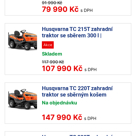
91 990 Kč
79 990 Kč
s DPH
Husqvarna TC 215T zahradní
traktor se sběrem 300 l |
Akce
Skladem
117 990 Kč
107 990 Kč
s DPH
Husqvarna TC 220T zahradní
traktor se sběrným košem
Na objednávku
147 990 Kč
s DPH