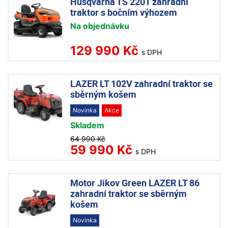
Husqvarna TS 220T zahradní
traktor s bočním výhozem
Na objednávku
129 990 Kč
s DPH
LAZER LT 102V zahradní traktor se
sběrným košem
Novinka
Akce
Skladem
64 990 Kč
59 990 Kč
s DPH
Motor Jikov Green LAZER LT 86
zahradní traktor se sběrným
košem
Novinka