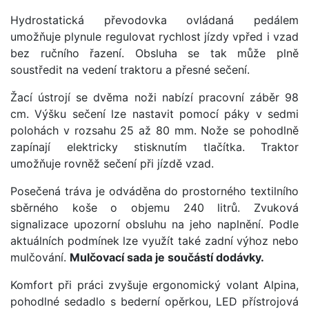
Hydrostatická převodovka ovládaná pedálem
umožňuje plynule regulovat rychlost jízdy vpřed i vzad
bez ručního řazení. Obsluha se tak může plně
soustředit na vedení traktoru a přesné sečení.
Žací ústrojí se dvěma noži nabízí pracovní záběr 98
cm. Výšku sečení lze nastavit pomocí páky v sedmi
polohách v rozsahu 25 až 80 mm. Nože se pohodlně
zapínají elektricky stisknutím tlačítka. Traktor
umožňuje rovněž sečení při jízdě vzad.
Posečená tráva je odváděna do prostorného textilního
sběrného koše o objemu 240 litrů. Zvuková
signalizace upozorní obsluhu na jeho naplnění. Podle
aktuálních podmínek lze využít také zadní výhoz nebo
mulčování.
Mulčovací sada je součástí dodávky.
Komfort při práci zvyšuje ergonomický volant Alpina,
pohodlné sedadlo s bederní opěrkou, LED přístrojová