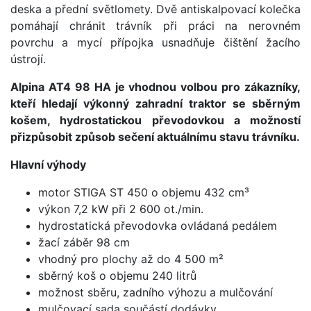
deska a přední světlomety. Dvě antiskalpovací kolečka
pomáhají chránit trávník při práci na nerovném
povrchu a mycí přípojka usnadňuje čištění žacího
ústrojí.
Alpina AT4 98 HA je vhodnou volbou pro zákazníky,
kteří hledají výkonný zahradní traktor se sběrným
košem, hydrostatickou převodovkou a možností
přizpůsobit způsob sečení aktuálnímu stavu trávníku.
Hlavní výhody
motor STIGA ST 450 o objemu 432 cm³
výkon 7,2 kW při 2 600 ot./min.
hydrostatická převodovka ovládaná pedálem
žací záběr 98 cm
vhodný pro plochy až do 4 500 m²
sběrný koš o objemu 240 litrů
možnost sběru, zadního výhozu a mulčování
mulčovací sada součástí dodávky