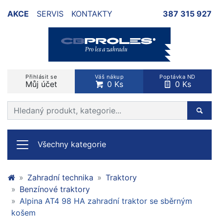
AKCE
SERVIS
KONTAKTY
387 315 927
Přihlásit se
Váš nákup
Poptávka ND
Můj účet
0 Ks
0 Ks
Prohledat web
Hleda
Všechny kategorie
Zahradní technika
Traktory
Benzínové traktory
Alpina AT4 98 HA zahradní traktor se sběrným
košem