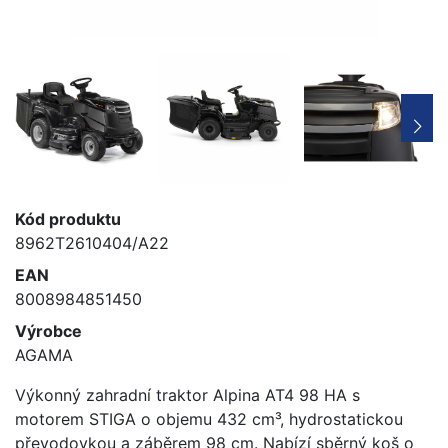
Kód produktu
8962T2610404/A22
EAN
8008984851450
Výrobce
AGAMA
Výkonný zahradní traktor Alpina AT4 98 HA s
motorem STIGA o objemu 432 cm³, hydrostatickou
převodovkou a záběrem 98 cm. Nabízí sběrný koš o