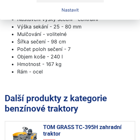
Výhoz - zadní, do koše
Nastavit
Počet nožů - 2
Nastavení výšky sečení - centrální
Výška sekání - 25 - 80 mm
Mulčování - volitelné
Šířka sečení - 98 cm
Počet poloh sečení - 7
Objem koše - 240 l
Hmotnost - 167 kg
Rám - ocel
Další produkty z kategorie
benzínové traktory
TOM GRASS TC-395H zahradní
traktor