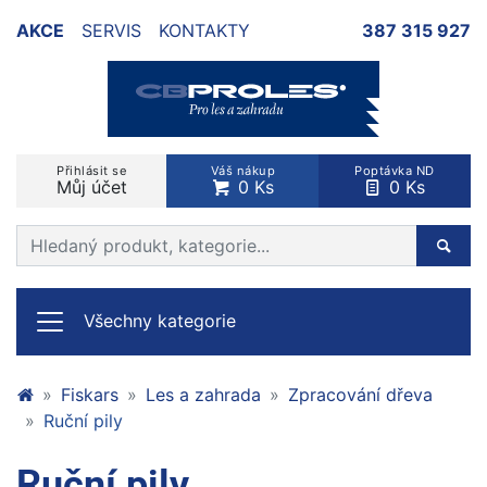
AKCE
SERVIS
KONTAKTY
387 315 927
Přihlásit se
Váš nákup
Poptávka ND
Můj účet
0 Ks
0 Ks
Prohledat web
Hleda
Všechny kategorie
Fiskars
Les a zahrada
Zpracování dřeva
Ruční pily
Ruční pily