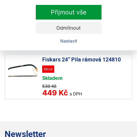
Fiskars 21” Pila rámová 124800
Přijmout vše
Akce
Skladem
Odmítnout
480 Kč
399 Kč
s DPH
Nastavit
Fiskars 24” Pila rámová 124810
Akce
Skladem
530 Kč
449 Kč
s DPH
Newsletter