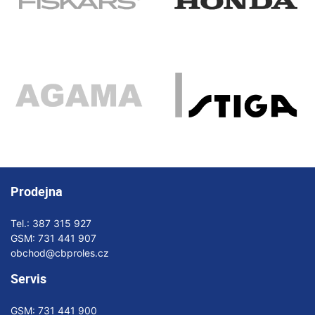
Prodejna
Tel.:
387 315 927
GSM:
731 441 907
obchod@cbproles.cz
Servis
GSM:
731 441 900