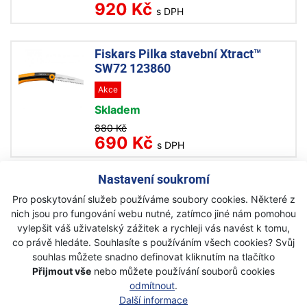
920 Kč
s DPH
Fiskars Pilka stavební Xtract™
SW72 123860
Akce
Skladem
880 Kč
690 Kč
s DPH
Nastavení soukromí
Fiskars Zahradní pilka s pevnou
Pro poskytování služeb používáme soubory cookies. Některé z
čepelí 123840
nich jsou pro fungování webu nutné, zatímco jiné nám pomohou
Akce
vylepšit váš uživatelský zážitek a rychleji vás navést k tomu,
co právě hledáte. Souhlasíte s používáním všech cookies? Svůj
Skladem
souhlas můžete snadno definovat kliknutím na tlačítko
1 599 Kč
Přijmout vše
nebo můžete používání souborů cookies
1 199 Kč
s DPH
odmítnout
.
Další informace