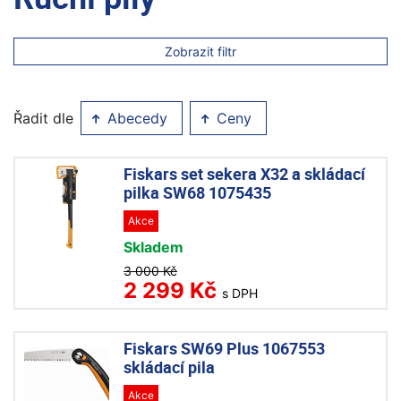
Zobrazit filtr
Řadit dle
Abecedy
Ceny
Fiskars set sekera X32 a skládací
pilka SW68 1075435
Akce
Skladem
3 000 Kč
2 299 Kč
s DPH
Fiskars SW69 Plus 1067553
skládací pila
Akce