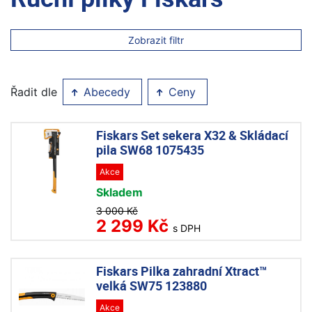
Zobrazit filtr
Řadit dle
Abecedy
Ceny
Fiskars Set sekera X32 & Skládací
pila SW68 1075435
Akce
Skladem
3 000 Kč
2 299 Kč
s DPH
Fiskars Pilka zahradní Xtract™
velká SW75 123880
Akce