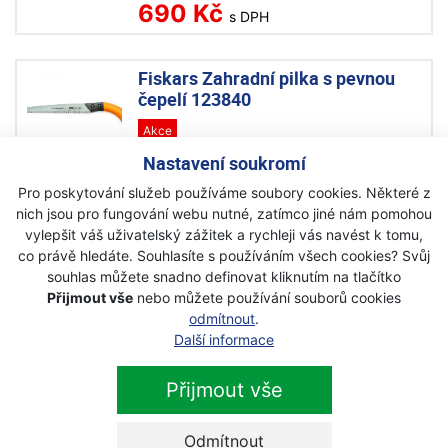
690 Kč
s DPH
Fiskars Zahradní pilka s pevnou
čepelí 123840
Akce
Skladem
Nastavení soukromí
1 599 Kč
Pro poskytování služeb používáme soubory cookies. Některé z
1 199 Kč
s DPH
nich jsou pro fungování webu nutné, zatímco jiné nám pomohou
vylepšit váš uživatelský zážitek a rychleji vás navést k tomu,
co právě hledáte. Souhlasíte s používáním všech cookies? Svůj
Fiskars 21” Pila rámová 124800
souhlas můžete snadno definovat kliknutím na tlačítko
Přijmout vše
nebo můžete používání souborů cookies
Akce
odmítnout
.
Skladem
Další informace
480 Kč
399 Kč
s DPH
Přijmout vše
Odmítnout
Fiskars 24” Pila rámová 124810