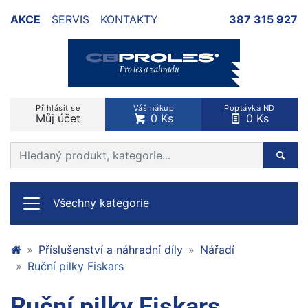
AKCE
SERVIS
KONTAKTY
387 315 927
Přihlásit se
Váš nákup
Poptávka ND
Můj účet
0 Ks
0 Ks
Prohledat web
Hleda
Všechny kategorie
Příslušenství a náhradní díly
Nářadí
Ruční pilky Fiskars
Ruční pilky Fiskars