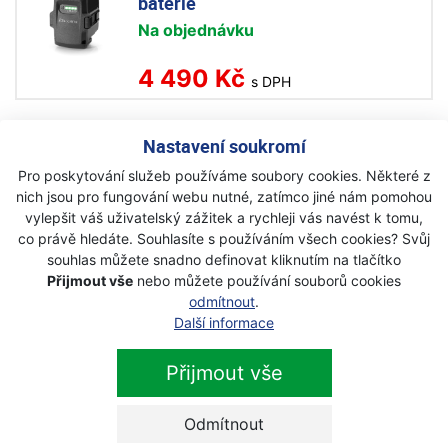
baterie
Na objednávku
4 490 Kč
s DPH
Husqvarna BLi 30 akumulátorová
Nastavení soukromí
baterie
Pro poskytování služeb používáme soubory cookies. Některé z
nich jsou pro fungování webu nutné, zatímco jiné nám pomohou
Akce
vylepšit váš uživatelský zážitek a rychleji vás navést k tomu,
Skladem
co právě hledáte. Souhlasíte s používáním všech cookies? Svůj
souhlas můžete snadno definovat kliknutím na tlačítko
7 290 Kč
s DPH
Přijmout vše
nebo můžete používání souborů cookies
odmítnout
.
Další informace
Husqvarna 40-B140X akumulátor
Přijmout vše
Akce
Na objednávku
Odmítnout
5 490 Kč