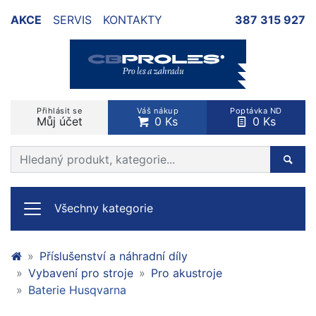
AKCE
SERVIS
KONTAKTY
387 315 927
Přihlásit se
Váš nákup
Poptávka ND
Můj účet
0 Ks
0 Ks
Prohledat web
Hleda
Všechny kategorie
Příslušenství a náhradní díly
Vybavení pro stroje
Pro akustroje
Baterie Husqvarna