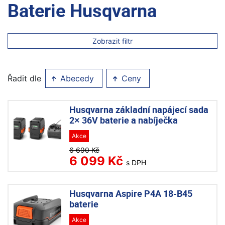
Baterie Husqvarna
Zobrazit filtr
Řadit dle
Abecedy
Ceny
Husqvarna základní napájecí sada
2× 36V baterie a nabíječka
Akce
6 690 Kč
6 099 Kč
s DPH
Husqvarna Aspire P4A 18-B45
baterie
Akce