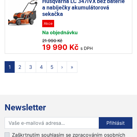
Husqvarna LC 347iVX bez baterie
a nabíječky akumulátorová
sekačka
Akce
Na objednávku
21 990 Kč
19 990 Kč
s DPH
1
2
3
4
5
›
»
Newsletter
Přihlaste se k odběru novinek
Přihlásit
Zaškrtnutím souhlasím se zpracováním osobních