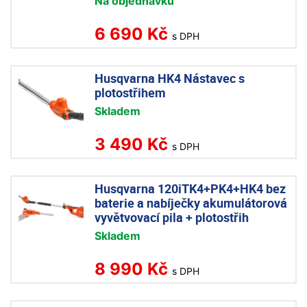
Na objednávku
6 690 Kč
s DPH
Husqvarna HK4 Nástavec s
plotostřihem
Skladem
3 490 Kč
s DPH
Husqvarna 120iTK4+PK4+HK4 bez
baterie a nabíječky akumulátorová
vyvětvovací pila + plotostřih
Skladem
8 990 Kč
s DPH