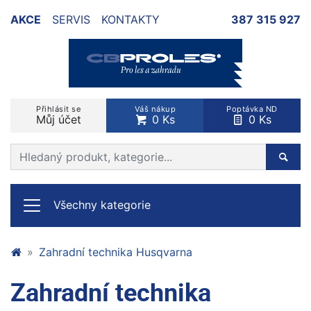
AKCE
SERVIS
KONTAKTY
387 315 927
Přihlásit se
Váš nákup
Poptávka ND
Můj účet
0 Ks
0 Ks
Prohledat web
Hleda
Všechny kategorie
Zahradní technika Husqvarna
Zahradní technika