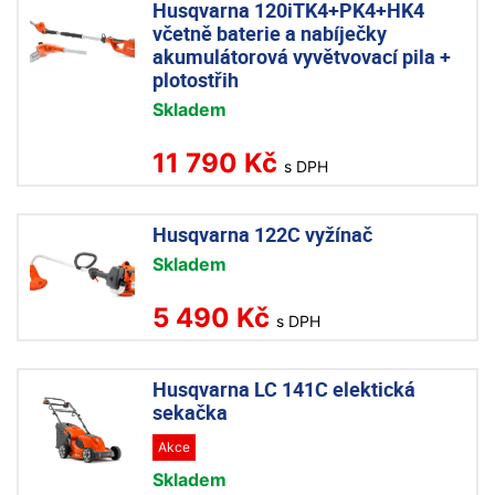
Husqvarna 120iTK4+PK4+HK4
včetně baterie a nabíječky
akumulátorová vyvětvovací pila +
plotostřih
Skladem
11 790 Kč
s DPH
Husqvarna 122C vyžínač
Skladem
5 490 Kč
s DPH
Husqvarna LC 141C elektická
sekačka
Akce
Skladem