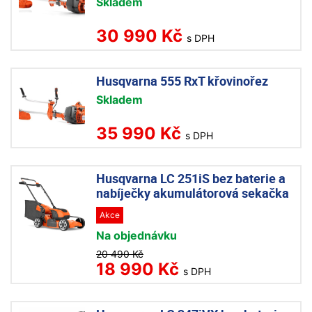
Skladem
30 990 Kč
s DPH
Husqvarna 555 RxT křovinořez
Skladem
35 990 Kč
s DPH
Husqvarna LC 251iS bez baterie a
nabíječky akumulátorová sekačka
Akce
Na objednávku
20 490 Kč
18 990 Kč
s DPH