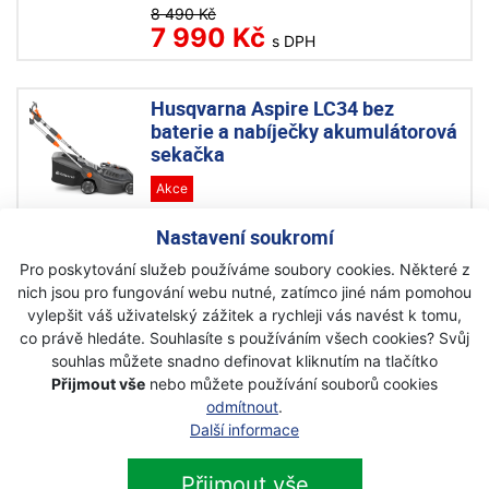
8 490 Kč
7 990 Kč
s DPH
Husqvarna Aspire LC34 bez
baterie a nabíječky akumulátorová
sekačka
Akce
Na objednávku
Nastavení soukromí
7 690 Kč
Pro poskytování služeb používáme soubory cookies. Některé z
s DPH
nich jsou pro fungování webu nutné, zatímco jiné nám pomohou
vylepšit váš uživatelský zážitek a rychleji vás navést k tomu,
co právě hledáte. Souhlasíte s používáním všech cookies? Svůj
Husqvarna 129 R křovinořez
souhlas můžete snadno definovat kliknutím na tlačítko
Akce
Přijmout vše
nebo můžete používání souborů cookies
odmítnout
.
Skladem
Další informace
9 290 Kč
8 790 Kč
s DPH
Přijmout vše