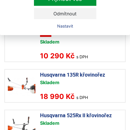
Husqvarna Aspire LC34 včetně
Odmítnout
baterie a nabíječky akumulátorová
sekačka
Nastavit
Akce
Skladem
10 290 Kč
s DPH
Husqvarna 135R křovinořez
Skladem
18 990 Kč
s DPH
Husqvarna 525Rx II křovinořez
Skladem