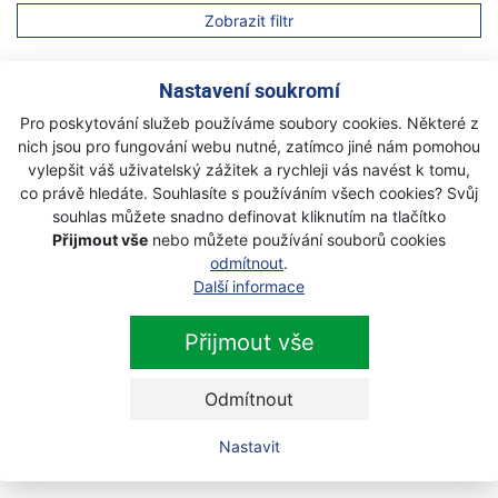
Zobrazit filtr
Nastavení soukromí
Řadit dle
Abecedy
Ceny
Pro poskytování služeb používáme soubory cookies. Některé z
nich jsou pro fungování webu nutné, zatímco jiné nám pomohou
Kubota GR 2120 traktor
vylepšit váš uživatelský zážitek a rychleji vás navést k tomu,
co právě hledáte. Souhlasíte s používáním všech cookies? Svůj
Na objednávku
souhlas můžete snadno definovat kliknutím na tlačítko
Přijmout vše
nebo můžete používání souborů cookies
569 990 Kč
s DPH
odmítnout
.
Další informace
Kubota GZD 15HD zero-turn
Přijmout vše
traktor
Na objednávku
Odmítnout
669 000 Kč
s DPH
Nastavit