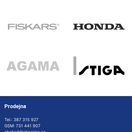
Prodejna
Tel.:
387 315 927
GSM:
731 441 907
obchod@cbproles.cz