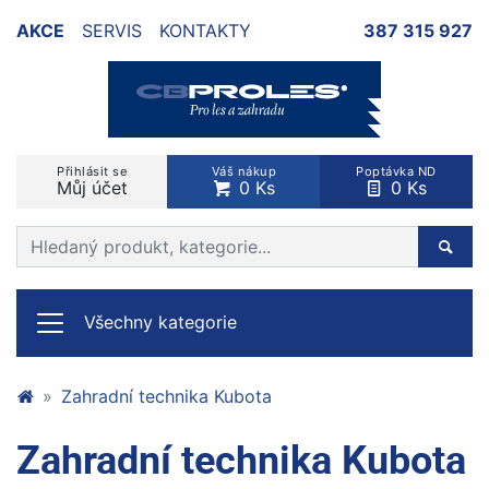
AKCE
SERVIS
KONTAKTY
387 315 927
Přihlásit se
Váš nákup
Poptávka ND
Můj účet
0 Ks
0 Ks
Prohledat web
Hleda
Všechny kategorie
Zahradní technika Kubota
Zahradní technika Kubota