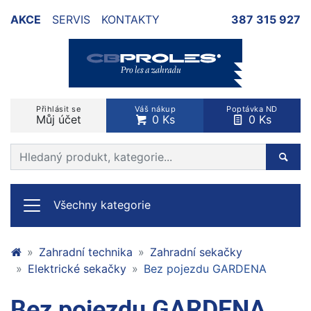
AKCE
SERVIS
KONTAKTY
387 315 927
Přihlásit se
Váš nákup
Poptávka ND
Můj účet
0 Ks
0 Ks
Prohledat web
Hleda
Všechny kategorie
Zahradní technika
Zahradní sekačky
Elektrické sekačky
Bez pojezdu GARDENA
Bez pojezdu GARDENA