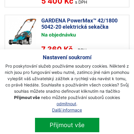
5 400 Kč
s DPH
GARDENA PowerMax™ 42/1800
5042-20 elektrická sekačka
Na objednávku
7 360 Kč
s DPH
Nastavení soukromí
Pro poskytování služeb používáme soubory cookies. Některé z
nich jsou pro fungování webu nutné, zatímco jiné nám pomohou
vylepšit váš uživatelský zážitek a rychleji vás navést k tomu,
co právě hledáte. Souhlasíte s používáním všech cookies? Svůj
Newsletter
souhlas můžete snadno definovat kliknutím na tlačítko
Přijmout vše
nebo můžete používání souborů cookies
Přihlaste se k odběru novinek
odmítnout
.
Přihlásit
Další informace
Zaškrtnutím souhlasím se zpracováním osobních
údajů.
Přijmout vše