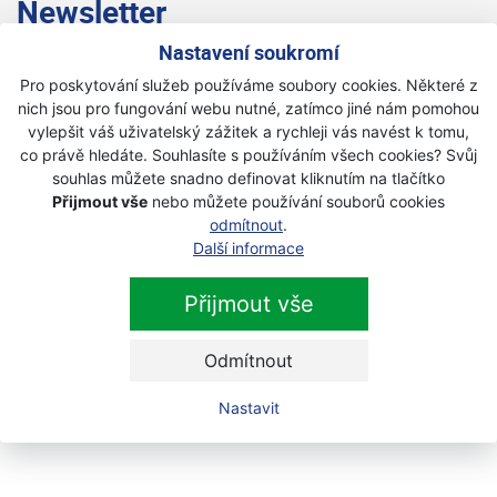
Newsletter
Nastavení soukromí
Přihlaste se k odběru novinek
Přihlásit
Pro poskytování služeb používáme soubory cookies. Některé z
nich jsou pro fungování webu nutné, zatímco jiné nám pomohou
Zaškrtnutím souhlasím se zpracováním osobních
vylepšit váš uživatelský zážitek a rychleji vás navést k tomu,
údajů.
co právě hledáte. Souhlasíte s používáním všech cookies? Svůj
souhlas můžete snadno definovat kliknutím na tlačítko
Přijmout vše
nebo můžete používání souborů cookies
odmítnout
.
Další informace
Přijmout vše
Odmítnout
Nastavit