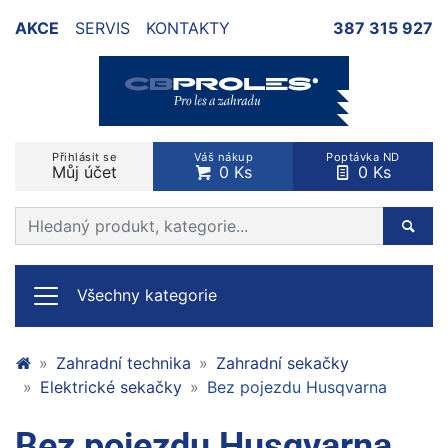
AKCE
SERVIS
KONTAKTY
387 315 927
Přihlásit se
Váš nákup
Poptávka ND
Můj účet
0 Ks
0 Ks
Prohledat web
Hleda
Všechny kategorie
Zahradní technika
Zahradní sekačky
Elektrické sekačky
Bez pojezdu Husqvarna
Bez pojezdu Husqvarna