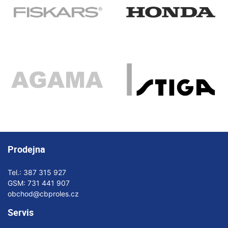
Prodejna
Tel.:
387 315 927
GSM:
731 441 907
obchod@cbproles.cz
Servis