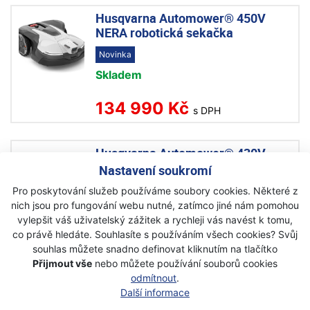
Husqvarna Automower® 450V
NERA robotická sekačka
Novinka
Skladem
134 990 Kč
s DPH
Husqvarna Automower® 430V
NERA robotická sekačka
Nastavení soukromí
Novinka
Pro poskytování služeb používáme soubory cookies. Některé z
nich jsou pro fungování webu nutné, zatímco jiné nám pomohou
Skladem
vylepšit váš uživatelský zážitek a rychleji vás navést k tomu,
co právě hledáte. Souhlasíte s používáním všech cookies? Svůj
104 990 Kč
s DPH
souhlas můžete snadno definovat kliknutím na tlačítko
Přijmout vše
nebo můžete používání souborů cookies
odmítnout
.
Husqvarna Automower® 535 AWD
Další informace
EPOS® robotická sekačka