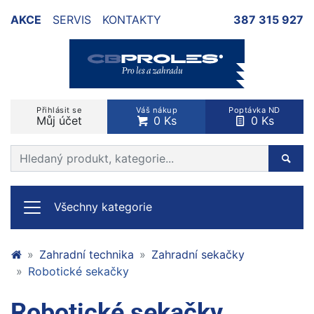
AKCE
SERVIS
KONTAKTY
387 315 927
Přihlásit se
Váš nákup
Poptávka ND
Můj účet
0 Ks
0 Ks
Prohledat web
Hleda
Všechny kategorie
Zahradní technika
Zahradní sekačky
Robotické sekačky
Robotické sekačky