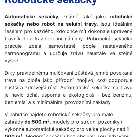
Automatické sekačky
, známé také jako
robotické
sekačky nebo robot na sekání trávy
, jsou ideálním
řešením pro každého, kdo chce mít dokonale upravený
trávník bez každodenní námahy. Robotická sekačka
pracuje zcela samostatně podle nastaveného
harmonogramu a udržuje trávu neustále ve stejné
výšce.
Díky pravidelnému mulčování zůstává jemně posekaná
tráva na ploše jako přírodní hnojivo, což podporuje
hustší a zdravější růst. Automatická sekačka na trávu
je navíc tichá, úsporná a ekologická – bez benzínu,
bez emisí a s minimálními provozními náklady.
V nabídce najdete robotické sekačky pro malé
zahrady
do 500 m²,
modely pro střední pozemky i
výkonné automatické sekačky pro velké plochy nad
1
000 m².
Moderní sekačky bez obsluhy jsou vybaveny