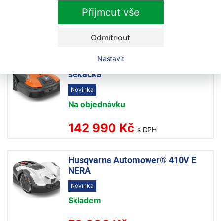
Na objednávku
Přijmout vše
149 990 Kč
s DPH
Odmítnout
Nastavit
Husqvarna 540 EPOS robotická
sekačka
Novinka
Na objednávku
142 990 Kč
s DPH
Husqvarna Automower® 410V E
NERA
Novinka
Skladem