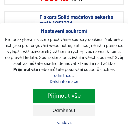
Fiskars Solid mačetová sekerka
malá 1051234
Nastavení soukromí
Akce
Pro poskytování služeb používáme soubory cookies. Některé z
Skladem
nich jsou pro fungování webu nutné, zatímco jiné nám pomohou
1 410 Kč
vylepšit váš uživatelský zážitek a rychleji vás navést k tomu,
1 199 Kč
s DPH
co právě hledáte. Souhlasíte s používáním všech cookies? Svůj
souhlas můžete snadno definovat kliknutím na tlačítko
Přijmout vše
nebo můžete používání souborů cookies
Fiskars Mačeta s pilkou - velká
odmítnout
.
1051233
Další informace
Akce
Přijmout vše
Skladem
1 310 Kč
999 Kč
Odmítnout
s DPH
Nastavit