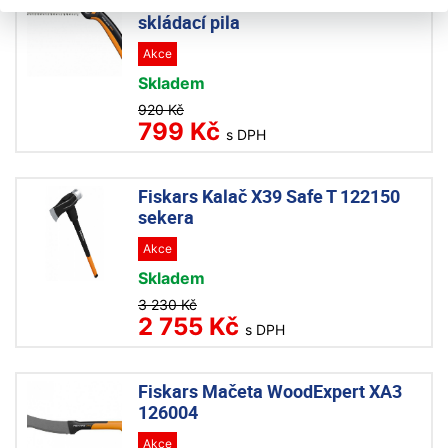
Fiskars SW69 Plus 1067553
skládací pila
Akce
Skladem
920 Kč
799 Kč
s DPH
Fiskars Kalač X39 Safe T 122150
sekera
Akce
Skladem
3 230 Kč
2 755 Kč
s DPH
Fiskars Mačeta WoodExpert XA3
126004
Akce