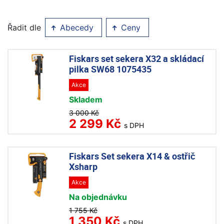
Řadit dle
Abecedy
Ceny
Fiskars set sekera X32 a skládací
pilka SW68 1075435
Akce
Skladem
3 000 Kč
2 299 Kč
s DPH
Fiskars Set sekera X14 & ostřič
Xsharp
Akce
Na objednávku
1 755 Kč
1 350 Kč
s DPH