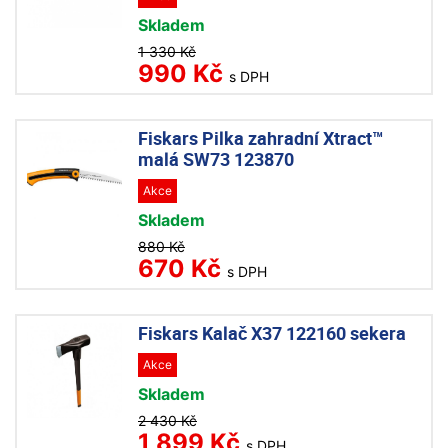
Skladem
1 330 Kč
990 Kč
s DPH
Fiskars Pilka zahradní Xtract™
malá SW73 123870
Akce
Skladem
880 Kč
670 Kč
s DPH
Fiskars Kalač X37 122160 sekera
Akce
Skladem
2 430 Kč
1 899 Kč
s DPH