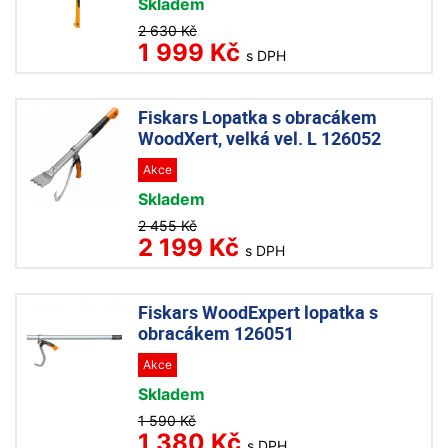
Skladem
2 630 Kč
1 999 Kč
s DPH
Fiskars Lopatka s obracákem
WoodXert, velká vel. L 126052
Akce
Skladem
2 455 Kč
2 199 Kč
s DPH
Fiskars WoodExpert lopatka s
obracákem 126051
Akce
Skladem
1 590 Kč
1 380 Kč
s DPH