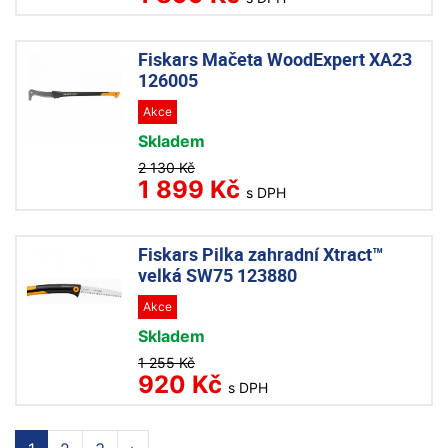
Fiskars Mačeta WoodExpert XA23
126005
Akce
Skladem
2 130 Kč
1 899 Kč
s DPH
Fiskars Pilka zahradní Xtract™
velká SW75 123880
Akce
Skladem
1 255 Kč
920 Kč
s DPH