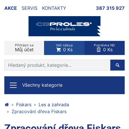
AKCE
SERVIS
KONTAKTY
387 315 927
Přihlásit se
Váš nákup
Poptávka ND
Můj účet
0 Ks
0 Ks
Prohledat web
Hleda
Všechny kategorie
Fiskars
Les a zahrada
Zpracování dřeva Fiskars
Zpracování dřeva Fiskars